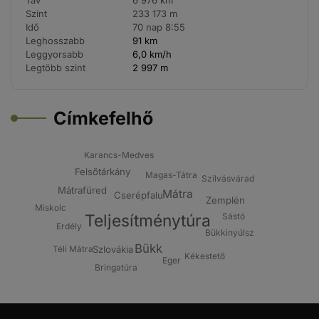
Táv
6 976 km
Szint
233 173 m
Idő
70 nap 8:55
Leghosszabb
91 km
Leggyorsabb
6,0 km/h
Legtöbb szint
2 997 m
Címkefelhő
Karancs-Medves
Felsőtárkány
Magas-Tátra
Szilvásvárad
Mátrafüred
Mátra
Cserépfalu
Zemplén
Miskolc
Sástó
Teljesítménytúra
Erdély
Bükkinyúlsz
Bükk
Téli Mátra
Szlovákia
Kékestető
Eger
Bringatúra