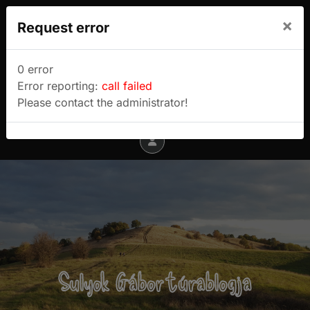
We use cookies to track usage and preferences.
×
Request error
I Understand
Sulyok Gábor túrablogja
0 error
Error reporting:
call failed
Menu
Please contact the administrator!
Sulyok Gábor túrablogja