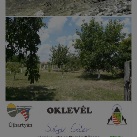
Bringatúrák (255 db kép)