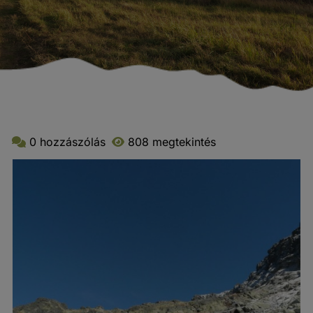
0 hozzászólás
808 megtekintés
Gyalogtúrák (3441 db kép)