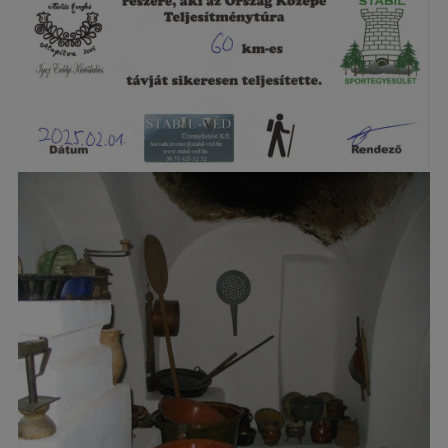
Teljesítménytúrák (2701 db kép)
Vegyes (335 db kép)