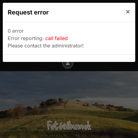
We use cookies to track usage and preferences.
×
Request error
I Understand
Sulyok Gábor túrablogja
0 error
Error reporting:
call failed
Menu
Please contact the administrator!
Fotóalbumok