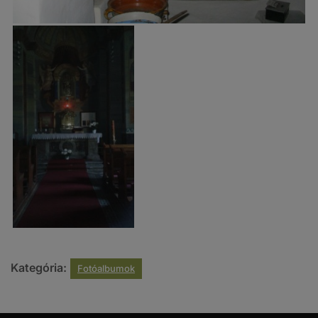
Kirándulások (243 db
kép)
Kategória:
Fotóalbumok