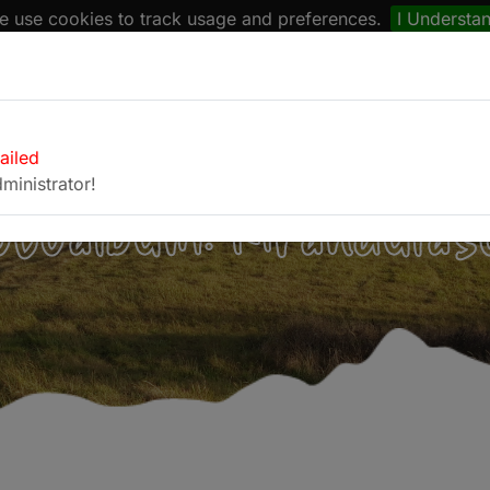
 use cookies to track usage and preferences.
I Understa
naptár
Böngésző
Fotóalbum
Kapcsolat
failed
ministrator!
otóalbum: Kirándulás