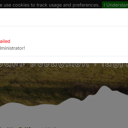
 use cookies to track usage and preferences.
I Understa
naptár
Böngésző
Fotóalbum
Kapcsolat
failed
ministrator!
bum: Decathlon Mátr