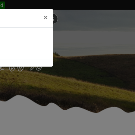
nd
×
a tt 50