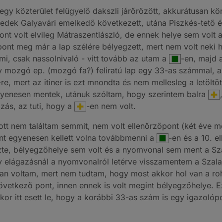
n egy közterület felügyelő dakszli járőrözött, akkurátusan 
redek Galyavári emelkedő következett, utána Piszkés-tető 
 pont volt elvileg Mátraszentlászló, de ennek helye sem vol
pont meg már a lap szélére bélyegzett, mert nem volt neki he
i, csak nassolnivaló - vitt tovább az utam a
-en, majd a
 mozgó ep. (mozgó fa?) feliratú lap egy 33-as számmal, am
-re, mert az itiner is ezt mnondta és nem mellesleg a letöltöt
egyenesen mentek, utánuk szóltam, hogy szerintem balra
ás, az tuti, hogy a
-en nem volt.
ott nem találtam semmit, nem volt ellenőrzőpont (két éve mé
ent egyenesen kellett volna továbbmenni a
-en és a 10. e
lezte, bélyegzőhelye sem volt és a nyomvonal sem ment a Sza
y elágazásnál a nyomvonalról letérve visszamentem a Szal
otban voltam, mert nem tudtam, hogy most akkor hol van a 
következő pont, innen ennek is volt megint bélyegzőhelye. Ez
or itt esett le, hogy a korábbi 33-as szám is egy igazolópont