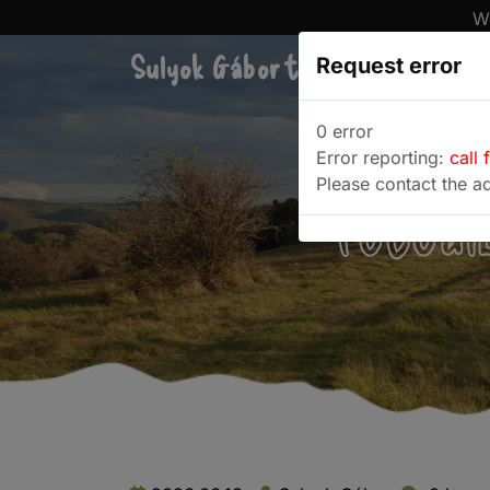
We
Sulyok Gábor túrablogja
Request error
Túra
0 error
Error reporting:
call 
Please contact the ad
Fotóal