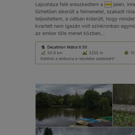
Lajosháza felé ereszkedtem a
jelen, in
tűrhetően sikerült a felmenetel, szakadt ról
teljesítettem, a célban kiderült, hogy minde
kvartett nem igazán volt szinkronban egymá
az ember tőle menet közben...
Decathlon Mátra tt 50
50.9 km
2255 m
11
Kattints a dobozra a részletes adatokért!