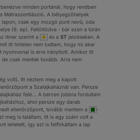
körbenézve minden portánál, hogy rendben
és Mátraszentlászló. A bélyegzőhelyek
t a lapon, csak egy mozgó pont nevű, oda
lye (9. ep). Feltöltődve - bár ezen a túrán
z itiner szerint a
és a
ST
jelzéseken. A
it itt hirtelen nem tudtam, hogy mi akar
t nyomvonal is erre irányított. Amikor itt
, de csak mentek tovább. Arra nem
g volt). Itt néztem meg a kapott
llenőrzőpont a Szalajkaháznál van. Persze
lajkaház felé... A bércen jobbra fordultam
ajkaházhoz, ahol persze egy darab
rohadt ellenőrzőpont, tovább mentem a
-
t meg is találtam, itt is egy szám volt a
 lehetett, így azt is felfirkáltam a lap