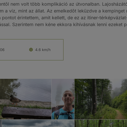
nentől nem volt több komplikáció az útvonalban. Lajosházát
am a víz, mint az állat. Az emelkedőt leküzdve a kempinget 
n pontot érintettem, amit kellett, de ez az itiner-térképvázl
ssal. Szerintem nem kéne ekkora kihívásnak lenni ezeket p
:06
4.6 km/h