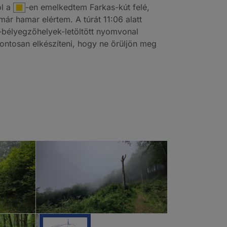
ól a
-en emelkedtem Farkas-kút felé,
már hamar elértem. A túrát 11:06 alatt
at-bélyegzőhelyek-letöltött nyomvonal
ontosan elkészíteni, hogy ne őrüljön meg