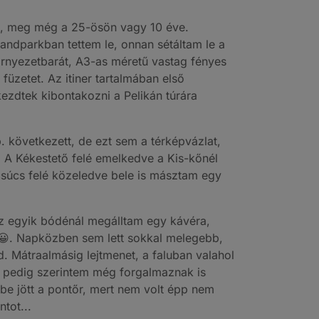
von, meg még a 25-ösön vagy 10 éve.
andparkban tettem le, onnan sétáltam le a
örnyezetbarát, A3-as méretű vastag fényes
füzetet. Az itiner tartalmában első
kezdtek kibontakozni a Pelikán túrára
p. következett, de ezt sem a térképvázlat,
. A Kékestető felé emelkedve a Kis-kőnél
 csúcs felé közeledve bele is másztam egy
az egyik bódénál megálltam egy kávéra,
 😀. Napközben sem lett sokkal melegebb,
d. Mátraalmásig lejtmenet, a faluban valahol
ét, pedig szerintem még forgalmaznak is
be jött a pontőr, mert nem volt épp nem
tot...