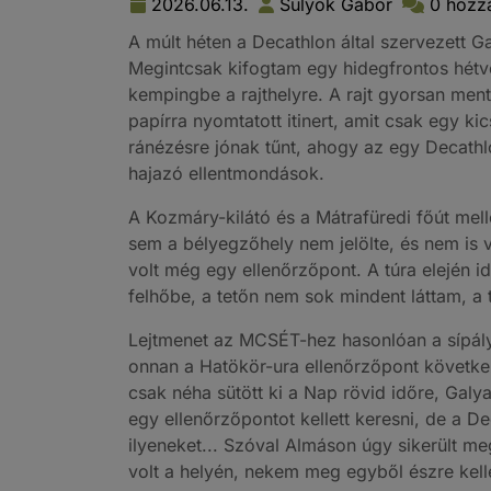
2026.06.13.
Sulyok Gábor
0 hozz
A múlt héten a Decathlon által szervezett 
Megintcsak kifogtam egy hidegfrontos hétvé
kempingbe a rajthelyre. A rajt gyorsan men
papírra nyomtatott itinert, amit csak egy ki
ránézésre jónak tűnt, ahogy az egy Decathlo
hajazó ellentmondások.
A Kozmáry-kilátó és a Mátrafüredi főút melle
sem a bélyegzőhely nem jelölte, és nem is 
volt még egy ellenőrzőpont. A túra elején 
felhőbe, a tetőn nem sok mindent láttam, a 
Lejtmenet az MCSÉT-hez hasonlóan a sípályá
onnan a Hatökör-ura ellenőrzőpont következ
csak néha sütött ki a Nap rövid időre, Galy
egy ellenőrzőpontot kellett keresni, de a D
ilyeneket... Szóval Almáson úgy sikerült m
volt a helyén, nekem meg egyből észre kellet