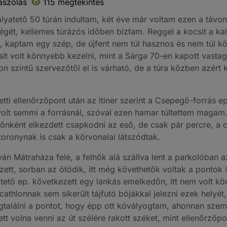
ászólás
115 megtekintés
Galyatető 50 túrán indultam, két éve már voltam ezen a tá
gét, kellemes túrázós időben bíztam. Reggel a kocsit a kal
t, kaptam egy szép, de újfent nem túl hasznos és nem túl k
csit volt könnyebb kezelni, mint a Sárga 70-en kapott vastag 
n szintű szervezőtől el is várható, de a túra közben azért 
tti ellenőrzőpont után az itiner szerint a Csepegő-forrás e
volt semmi a forrásnál, szóval ezen hamar túltettem magam
időnként elkezdett csapkodni az eső, de csak pár percre, a
toronynak is csak a körvonalai látszódtak.
n Mátraháza felé, a felhők alá szállva lent a parkolóban 
ett, sorban az ötödik, itt még követhetők voltak a pontok
atető ep. következett egy lankás emelkedőn, itt nem volt kö
ecathlonnak sem sikerült tájfutó bójákkal jelezni ezek hely
egtalálni a pontot, hogy épp ott kóvályogtam, ahonnan szem
t volna venni az út szélére rakott széket, mint ellenőrzőpon