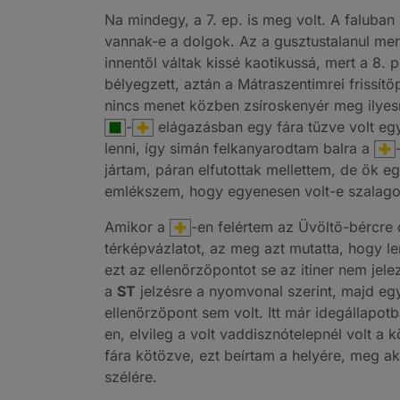
Na mindegy, a 7. ep. is meg volt. A faluba
vannak-e a dolgok. Az a gusztustalanul me
innentől váltak kissé kaotikussá, mert a 8.
bélyegzett, aztán a Mátraszentimrei frissítő
nincs menet közben zsíroskenyér meg ilyesm
-
elágazásban egy fára tűzve volt egy
lenni, így simán felkanyarodtam balra a
jártam, páran elfutottak mellettem, de ők 
emlékszem, hogy egyenesen volt-e szalagoz
Amikor a
-en felértem az Üvöltő-bércre 
térképvázlatot, az meg azt mutatta, hogy l
ezt az ellenőrzőpontot se az itiner nem je
a
ST
jelzésre a nyomvonal szerint, majd eg
ellenőrzőpont sem volt. Itt már idegállap
en, elvileg a volt vaddisznótelepnél volt a 
fára kötözve, ezt beírtam a helyére, meg akk
szélére.