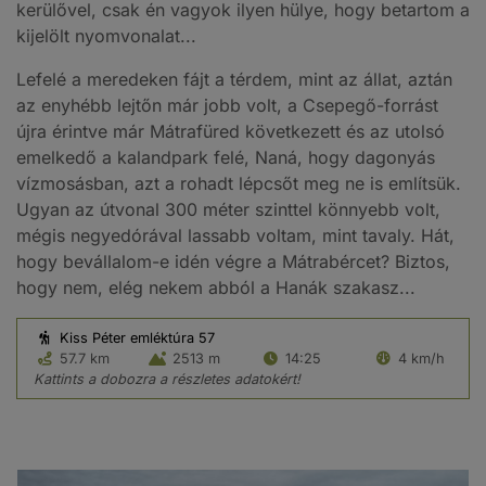
kerülővel, csak én vagyok ilyen hülye, hogy betartom a
kijelölt nyomvonalat...
Lefelé a meredeken fájt a térdem, mint az állat, aztán
az enyhébb lejtőn már jobb volt, a Csepegő-forrást
újra érintve már Mátrafüred következett és az utolsó
emelkedő a kalandpark felé, Naná, hogy dagonyás
vízmosásban, azt a rohadt lépcsőt meg ne is említsük.
Ugyan az útvonal 300 méter szinttel könnyebb volt,
mégis negyedórával lassabb voltam, mint tavaly. Hát,
hogy bevállalom-e idén végre a Mátrabércet? Biztos,
hogy nem, elég nekem abból a Hanák szakasz...
Kiss Péter emléktúra 57
57.7 km
2513 m
14:25
4 km/h
Kattints a dobozra a részletes adatokért!