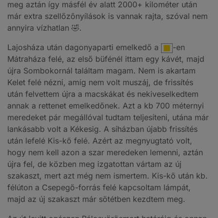
meg aztán így másfél év alatt 2000+ kilométer után
már extra szellőzőnyílások is vannak rajta, szóval nem
annyira vízhatlan 🤣.
Lajosháza után dagonyaparti emelkedő a
-en
Mátraháza felé, az első büfénél ittam egy kávét, majd
újra Sombokornál találtam magam. Nem is akartam
Kelet felé nézni, amíg nem volt muszáj, de frissítés
után felvettem újra a macskákat és nekiveselkedtem
annak a rettenet emelkedőnek. Azt a kb 700 méternyi
meredeket pár megállóval tudtam teljesíteni, utána már
lankásabb volt a Kékesig. A síházban újabb frissítés
után lefelé Kis-kő felé. Azért az megnyugtató volt,
hogy nem kell azon a szar meredeken lemenni, aztán
újra fel, de közben meg izgatottan vártam az új
szakaszt, mert azt még nem ismertem. Kis-kő után kb.
félúton a Csepegő-forrás felé kapcsoltam lámpát,
majd az új szakaszt már sötétben kezdtem meg.