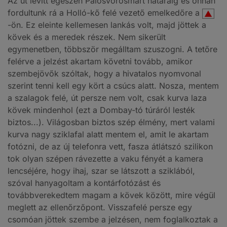
Az út levitt egészen Pálosvörösmart határáig és onnan
fordultunk rá a Holló-kő felé vezető emelkedőre a
-ön. Ez eleinte kellemesen lankás volt, majd jöttek a
kövek és a meredek részek. Nem sikerült
egymenetben, többször megálltam szuszogni. A tetőre
felérve a jelzést akartam követni tovább, amikor
szembejövők szóltak, hogy a hivatalos nyomvonal
szerint tenni kell egy kört a csúcs alatt. Nosza, mentem
a szalagok felé, út persze nem volt, csak kurva laza
kövek mindenhol (ezt a Dombay-tó túráról lesték
biztos...). Világosban biztos szép élmény, mert valami
kurva nagy sziklafal alatt mentem el, amit le akartam
fotózni, de az új telefonra vett, fasza átlátszó szilikon
tok olyan szépen rávezette a vaku fényét a kamera
lencséjére, hogy ihaj, szar se látszott a sziklából,
szóval hanyagoltam a kontárfotózást és
továbbverekedtem magam a kövek között, mire végül
meglett az ellenőrzőpont. Visszafelé persze egy
csomóan jöttek szembe a jelzésen, nem foglalkoztak a