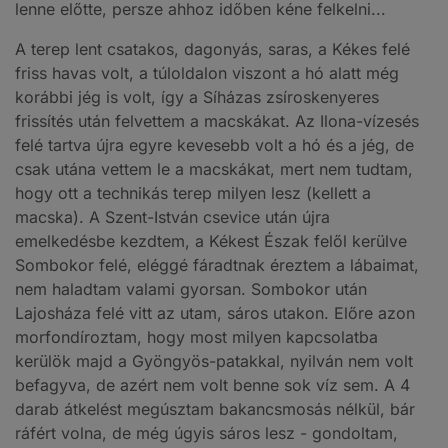
lenne előtte, persze ahhoz időben kéne felkelni...
A terep lent csatakos, dagonyás, saras, a Kékes felé
friss havas volt, a túloldalon viszont a hó alatt még
korábbi jég is volt, így a Síházas zsíroskenyeres
frissítés után felvettem a macskákat. Az Ilona-vízesés
felé tartva újra egyre kevesebb volt a hó és a jég, de
csak utána vettem le a macskákat, mert nem tudtam,
hogy ott a technikás terep milyen lesz (kellett a
macska). A Szent-István csevice után újra
emelkedésbe kezdtem, a Kékest Észak felől kerülve
Sombokor felé, eléggé fáradtnak éreztem a lábaimat,
nem haladtam valami gyorsan. Sombokor után
Lajosháza felé vitt az utam, sáros utakon. Előre azon
morfondíroztam, hogy most milyen kapcsolatba
kerülök majd a Gyöngyös-patakkal, nyilván nem volt
befagyva, de azért nem volt benne sok víz sem. A 4
darab átkelést megúsztam bakancsmosás nélkül, bár
ráfért volna, de még úgyis sáros lesz - gondoltam,