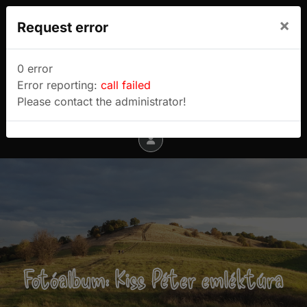
We use cookies to track usage and preferences.
×
Request error
I Understand
Sulyok Gábor túrablogja
0 error
Error reporting:
call failed
Menu
Please contact the administrator!
Fotóalbum: Kiss Péter emléktúra