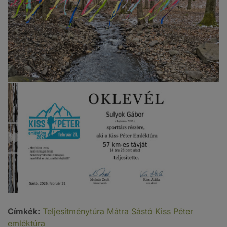
Címkék:
Teljesítménytúra
Mátra
Sástó
Kiss Péter
emléktúra