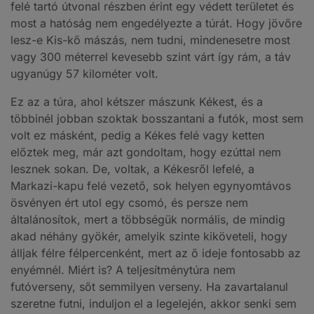
felé tartó útvonal részben érint egy védett területet és
most a hatóság nem engedélyezte a túrát. Hogy jövőre
lesz-e Kis-kő mászás, nem tudni, mindenesetre most
vagy 300 méterrel kevesebb szint várt így rám, a táv
ugyanúgy 57 kilométer volt.
Ez az a túra, ahol kétszer mászunk Kékest, és a
többinél jobban szoktak bosszantani a futók, most sem
volt ez másként, pedig a Kékes felé vagy ketten
előztek meg, már azt gondoltam, hogy ezúttal nem
lesznek sokan. De, voltak, a Kékesről lefelé, a
Markazi-kapu felé vezető, sok helyen egynyomtávos
ösvényen ért utol egy csomó, és persze nem
általánosítok, mert a többségük normális, de mindig
akad néhány gyökér, amelyik szinte kiköveteli, hogy
álljak félre félpercenként, mert az ő ideje fontosabb az
enyémnél. Miért is? A teljesítménytúra nem
futóverseny, sőt semmilyen verseny. Ha zavartalanul
szeretne futni, induljon el a legelején, akkor senki sem