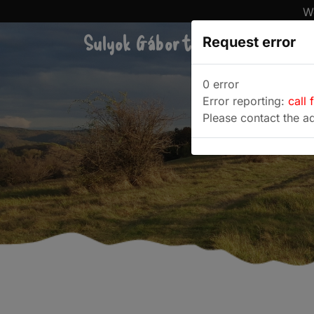
We
Sulyok Gábor túrablogja
Request error
Túra
0 error
Error reporting:
call 
Please contact the ad