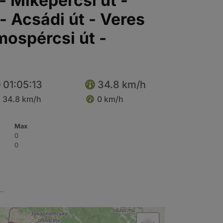
 Mikepércsi út -
- Acsádi út - Veres
mospércsi út -
01:05:13
34.8 km/h
34.8 km/h
0 km/h
Max
0
0
..