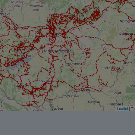
Leaflet
| T