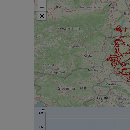
−
m
1.0
0.5