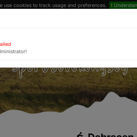
 use cookies to track usage and preferences.
I Understa
naptár
Böngésző
Fotóalbum
Kapcsolat
failed
ministrator!
Sporttevékenység