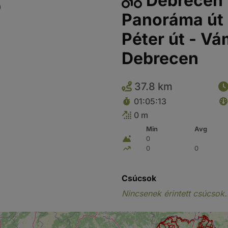
Debrecen -
0
Panoráma út 
Péter út - Vá
Debrecen
37.8 km
01:05:13
0 m
Min
Avg
0
0
0
Csúcsok
Nincsenek érintett csúcsok.