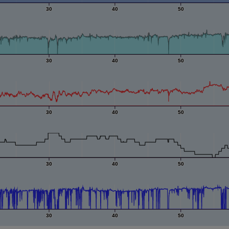
30
40
50
30
40
50
30
40
50
30
40
50
30
40
50