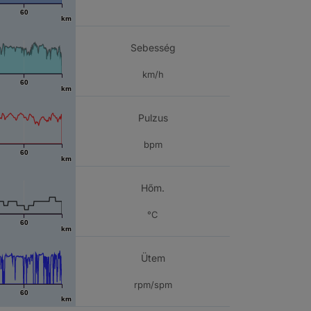
60
km
Sebesség
km/h
60
km
Pulzus
bpm
60
km
Hőm.
°C
60
km
Ütem
rpm/spm
60
km