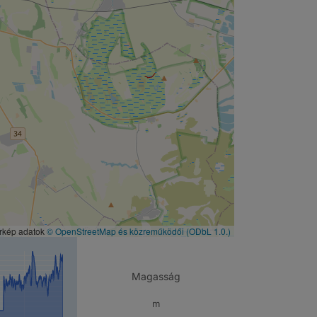
érkép adatok
© OpenStreetMap és közreműködői
(ODbL 1.0.)
Magasság
m