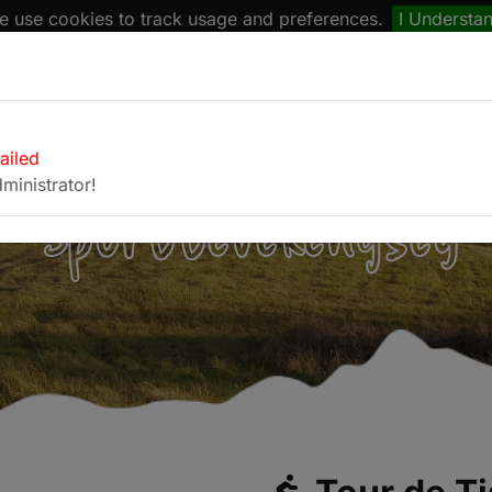
 use cookies to track usage and preferences.
I Understa
naptár
Böngésző
Fotóalbum
Kapcsolat
failed
ministrator!
Sporttevékenység