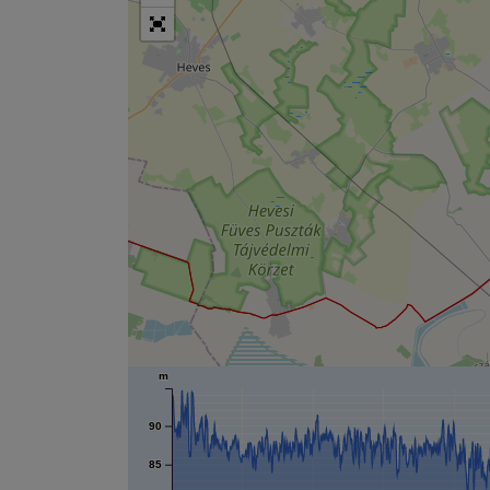
m
90
85