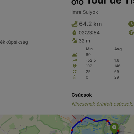
Tour de Ti
Imre Sulyok
64.2 km
02:23:54
32 m
lékkúpsíkság
Min
Avg
80
-52.5
1.8
107
146
25
69
0
29
Csúcsok
Nincsenek érintett csúcsok.