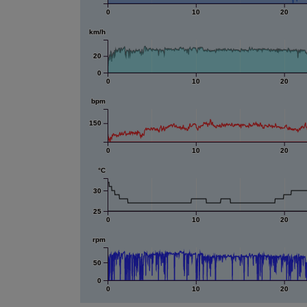
0
10
20
km/h
20
0
0
10
20
bpm
150
0
10
20
°C
30
25
0
10
20
rpm
50
0
0
10
20