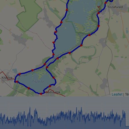
► ► ► ► ► ► ► ► ► ► ► ► ► ► ► ► ► ► ► ► ► ► ► ► ► ►
Leaflet
| T