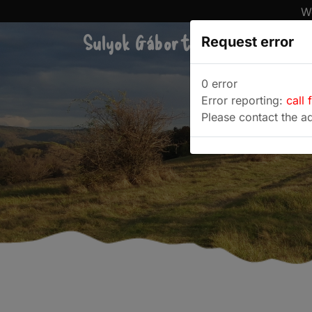
We
Sulyok Gábor túrablogja
Request error
Túra
0 error
Error reporting:
call 
Please contact the ad