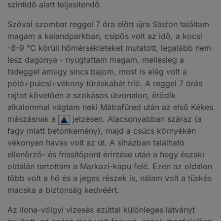
szintidő alatt teljesítendő.
Szóval szombat reggel 7 óra előtt újra Sástón találtam
magam a kalandparkban, csípős volt az idő, a kocsi
-8-9 °C körüli hőmérsékleteket mutatott, legalább nem
lesz dagonya - nyugtattam magam, mellesleg a
hideggel amúgy sincs bajom, most is elég volt a
póló+pulcsi+vékony túráskabát trió. A reggel 7 órás
rajtot követően a szokásos útvonalon, ötödik
alkalommal vágtam neki Mátrafüred után az első Kékes
mászásnak a
jelzésen. Alacsonyabban száraz (a
fagy miatt betonkemény), majd a csúcs környékén
vékonyan havas volt az út. A síházban található
ellenőrző- és frissítőpont érintése után a hegy északi
oldalán tartottam a Markazi-kapu felé. Ezen az oldalon
több volt a hó és a jeges részek is, nálam volt a tüskés
macska a biztonság kedvéért.
Az Ilona-völgyi vízesés ezúttal különleges látványt