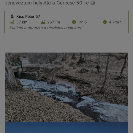
beneveztem helyette a Gerecse 50-re 😉.
Kiss Péter 57
57 km
2671 m
14:15
4 km/h
Kattints a dobozra a részletes adatokért!