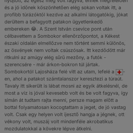
nyújtott, az egész meg volt fagyva, ennek megfelelően
és a jó időnek köszönhetően elég sokan voltak itt, a
profibb túrázóktól kezdve az alkalmi látogatókig, jókat
derültem a befagyott patakon ügyetlenkedő
embereken 😂. A Szent István csevice pont után
célbavettem a Sombokor ellenőrzőpontot, a Kékest
északi oldalán elmellőzve nem történt semmi különös,
az ösvények nem voltak csúszósak. Itt kezdődött már
ritkulni az amúgy elég sűrű mezőny, a futók -
szerencsére - már árkon-bokron túl jártak.
Sombokortól Lajosháza felé vitt az utam, lefelé a
-
en, ahol a patakot számtalanszor keresztezi a túraút.
Tavaly itt sikerült is lábat mosni az egyik átkelésnél, de
most a víz is jóval kevesebb volt és be volt fagyva, így
simán át tudtam rajta menni, persze magam előtt a
bottal folyamatosan kocogtattam a jeget, de jó vastag
volt. Csak egy helyen volt ijesztő hangja a jégnek, ott
vékony volt, muszáj volt mindenféle akrobatikus
mozdulatokkal a kövekre lépve átkelni.