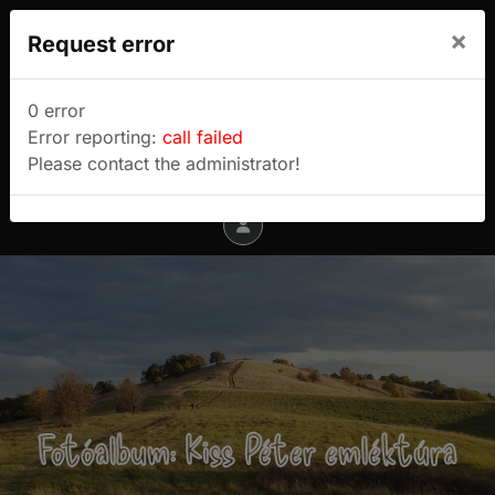
We use cookies to track usage and preferences.
×
Request error
I Understand
Sulyok Gábor túrablogja
0 error
Error reporting:
call failed
Menu
Please contact the administrator!
Fotóalbum: Kiss Péter emléktúra