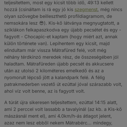
teljesítettem, most egy kicsit több idő, 49:13 kellett
hozzá (csináltam is rá egy jó kis
szegmenst
, még nincs
olyan szövegbe beilleszthető profildiagramom, de
nemsokára lesz 😎). Kis-kő látványa megnyugtatott, a
sziklákon felkapaszkodva egy újabb pecsétet és egy -
fagyott - Chocapic-et kaptam (hogy miért azt, annak
külön története van). Lepihentem egy kicsit, majd
elindultam már vissza Mátrafüred felé, volt még
néhány térdkínzó meredek rész, de összeségében jól
haladtam. Mátrafüreden újabb pecsét és akkucsere
után az utolsó 2 kilométeres emelkedő és az a
nyomorult lépcső jött a kalandpark felé. A félig
patrakmederben vezető út ezúttal jóval szárazabb volt,
ahol víz volt benne, az is fagyott volt.
A túrát újra sikeresen teljesítettem, ezúttal 14:15 alatt,
ami 2 perccel volt lassabb a tavalyinál (az kb. a Kis-kő
mászásnál ment el), ami 4.0km/h-ás átlagot jelent,
azaz nem lesz ebből nekem Mátrabérc... mindegy,