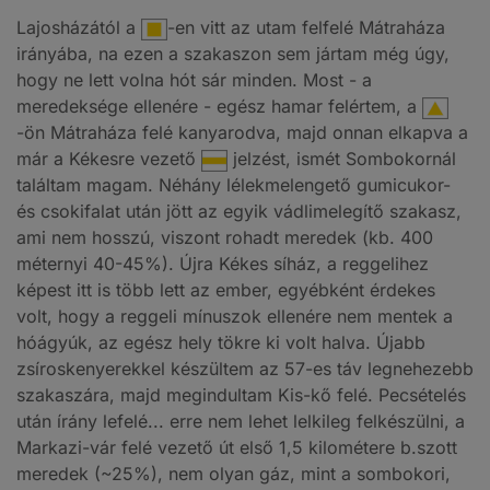
Lajosházától a
-en vitt az utam felfelé Mátraháza
irányába, na ezen a szakaszon sem jártam még úgy,
hogy ne lett volna hót sár minden. Most - a
meredeksége ellenére - egész hamar felértem, a
-ön Mátraháza felé kanyarodva, majd onnan elkapva a
már a Kékesre vezető
jelzést, ismét Sombokornál
találtam magam. Néhány lélekmelengető gumicukor-
és csokifalat után jött az egyik vádlimelegítő szakasz,
ami nem hosszú, viszont rohadt meredek (kb. 400
méternyi 40-45%). Újra Kékes síház, a reggelihez
képest itt is több lett az ember, egyébként érdekes
volt, hogy a reggeli mínuszok ellenére nem mentek a
hóágyúk, az egész hely tökre ki volt halva. Újabb
zsíroskenyerekkel készültem az 57-es táv legnehezebb
szakaszára, majd megindultam Kis-kő felé. Pecsételés
után írány lefelé... erre nem lehet lelkileg felkészülni, a
Markazi-vár felé vezető út első 1,5 kilométere b.szott
meredek (~25%), nem olyan gáz, mint a sombokori,