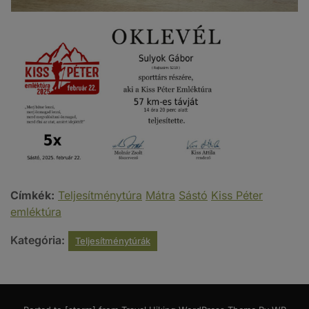
Címkék:
Teljesítménytúra
Mátra
Sástó
Kiss Péter
emléktúra
Kategória:
Teljesítménytúrák