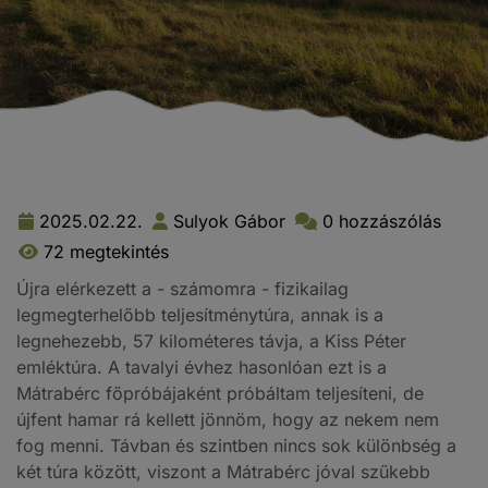
2025.02.22.
Sulyok Gábor
0 hozzászólás
72 megtekintés
Újra elérkezett a - számomra - fizikailag
legmegterhelőbb teljesítménytúra, annak is a
legnehezebb, 57 kilométeres távja, a Kiss Péter
emléktúra. A tavalyi évhez hasonlóan ezt is a
Mátrabérc főpróbájaként próbáltam teljesíteni, de
újfent hamar rá kellett jönnöm, hogy az nekem nem
fog menni. Távban és szintben nincs sok különbség a
két túra között, viszont a Mátrabérc jóval szűkebb