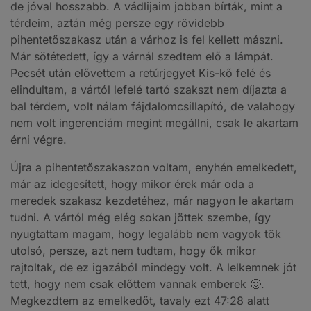
de jóval hosszabb. A vádlijaim jobban bírták, mint a
térdeim, aztán még persze egy rövidebb
pihentetőszakasz után a várhoz is fel kellett mászni.
Már sötétedett, így a várnál szedtem elő a lámpát.
Pecsét után elővettem a retúrjegyet Kis-kő felé és
elindultam, a vártól lefelé tartó szakszt nem díjazta a
bal térdem, volt nálam fájdalomcsillapító, de valahogy
nem volt ingerenciám megint megállni, csak le akartam
érni végre.
Újra a pihentetőszakaszon voltam, enyhén emelkedett,
már az idegesített, hogy mikor érek már oda a
meredek szakasz kezdetéhez, már nagyon le akartam
tudni. A vártól még elég sokan jöttek szembe, így
nyugtattam magam, hogy legalább nem vagyok tök
utolsó, persze, azt nem tudtam, hogy ők mikor
rajtoltak, de ez igazából mindegy volt. A lelkemnek jót
tett, hogy nem csak előttem vannak emberek 🙂.
Megkezdtem az emelkedőt, tavaly ezt 47:28 alatt