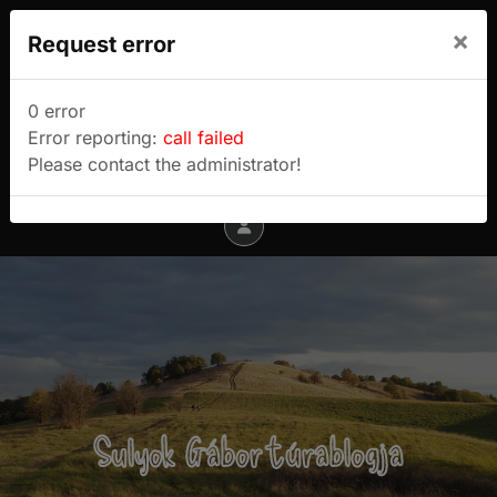
We use cookies to track usage and preferences.
×
Request error
I Understand
Sulyok Gábor túrablogja
0 error
Error reporting:
call failed
Menu
Please contact the administrator!
Sulyok Gábor túrablogja