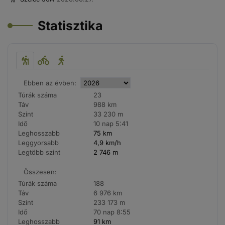
Statisztika
Ebben az évben:
Túrák száma
23
Táv
988 km
Szint
33 230 m
Idő
10 nap 5:41
Leghosszabb
75 km
Leggyorsabb
4,9 km/h
Legtöbb szint
2 746 m
Összesen:
Túrák száma
188
Táv
6 976 km
Szint
233 173 m
Idő
70 nap 8:55
Leghosszabb
91 km