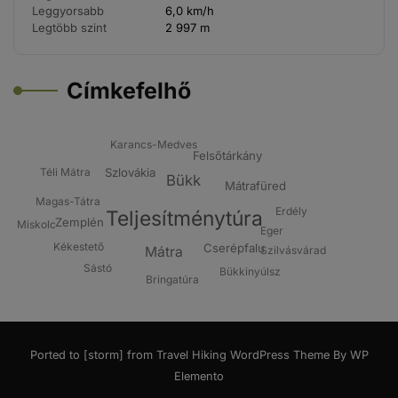
Leggyorsabb
6,0 km/h
Legtöbb szint
2 997 m
Címkefelhő
Karancs-Medves
Felsőtárkány
Téli Mátra
Szlovákia
Bükk
Mátrafüred
Magas-Tátra
Erdély
Teljesítménytúra
Zemplén
Miskolc
Eger
Kékestető
Cserépfalu
Mátra
Szilvásvárad
Sástó
Bükkinyúlsz
Bringatúra
Ported to [storm] from
Travel Hiking WordPress Theme By WP
Elemento