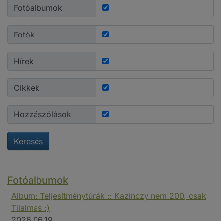
Fotóalbumok
Fotók
Hírek
Cikkek
Hozzászólások
Keresés
Fotóalbumok
Album: Teljesítménytúrák :: Kazinczy nem 200, csak
Tilalmas :)
2026.06.19.