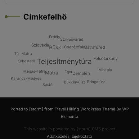
Címkefelhő
Erdély
Szilvásvárad
Szlovákia
Bükk
Cserépfalu
Mátrafüred
Téli Mátra
Felsőtárkány
Teljesítménytúra
Kékestető
Miskolc
Magas-Tátra
Eger
Mátra
Zemplén
Karancs-Medves
Bringatúra
Bükkinyúlsz
Sástó
Ported to [storm] from
Travel Hiking WordPress Theme By WP
Elemento
This website is powered by [storm] CMS project
Adatkezelési tájékoztató