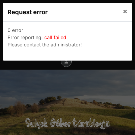
We use cookies to track usage and preferences.
×
Request error
I Understand
Sulyok Gábor túrablogja
0 error
Error reporting:
call failed
Menu
Please contact the administrator!
Sulyok Gábor túrablogja