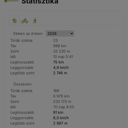
Statisztika
Ebben az évben:
Túrák száma
23
Táv
988 km
Szint
33 230 m
Idő
10 nap 5:41
Leghosszabb
75 km
Leggyorsabb
4,9 km/h
Legtöbb szint
2 746 m
Összesen:
Túrák száma
188
Táv
6 976 km
Szint
233 173 m
Idő
70 nap 8:55
Leghosszabb
91 km
Leggyorsabb
6,0 km/h
Legtöbb szint
2 997 m