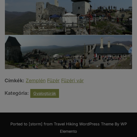
Címkék:
Zemplén
Füzér
Füzéri vár
Kategória:
Gyalogtúrák
Ported to [storm] from
Travel Hiking WordPress Theme By WP
Elemento