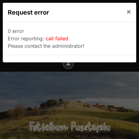
We use cookies to track usage and preferences.
×
Request error
I Understand
Sulyok Gábor túrablogja
0 error
Error reporting:
call failed
Menu
Please contact the administrator!
Fotóalbum: Pusztafalu