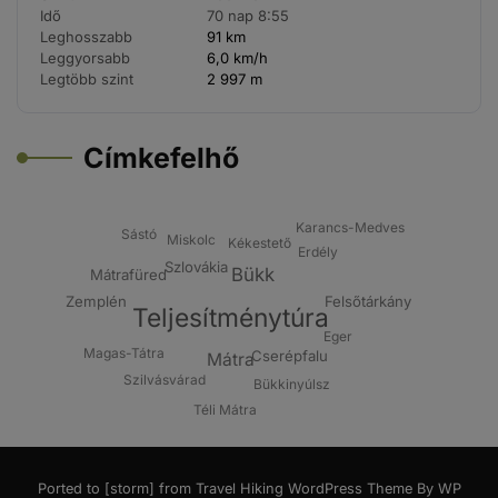
Idő
70 nap 8:55
Leghosszabb
91 km
Leggyorsabb
6,0 km/h
Legtöbb szint
2 997 m
Címkefelhő
Karancs-Medves
Sástó
Miskolc
Kékestető
Erdély
Szlovákia
Bükk
Mátrafüred
Felsőtárkány
Zemplén
Teljesítménytúra
Eger
Magas-Tátra
Cserépfalu
Mátra
Szilvásvárad
Bükkinyúlsz
Téli Mátra
Ported to [storm] from
Travel Hiking WordPress Theme By WP