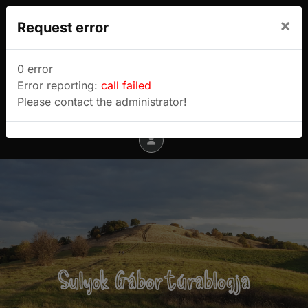
We use cookies to track usage and preferences.
×
Request error
I Understand
Sulyok Gábor túrablogja
0 error
Error reporting:
call failed
Menu
Please contact the administrator!
Sulyok Gábor túrablogja