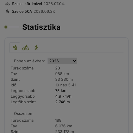
Szeles kör Imivel
2026.07.04.
Szelce 50A
2026.06.27.
Statisztika
Ebben az évben:
Túrák száma
23
Táv
988 km
Szint
33 230 m
Idő
10 nap 5:41
Leghosszabb
75 km
Leggyorsabb
4,9 km/h
Legtöbb szint
2 746 m
Összesen:
Túrák száma
188
Táv
6 976 km
Szint
233 173 m