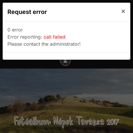
We use cookies to track usage and preferences.
×
Request error
I Understand
Sulyok Gábor túrablogja
0 error
Error reporting:
call failed
Menu
Please contact the administrator!
Fotóalbum: Népek Tavasza 2017