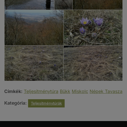
Címkék:
Teljesítménytúra
Bükk
Miskolc
Népek Tavasza
Kategória:
Teljesítménytúrák