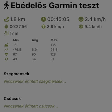
Ebédelős Garmin teszt
1.8 km
00:45:05
2.4 km/h
00:27:56
3.9 km/h
9.4 km/h
17 m
Min
Avg
Max
121
135
-76.5
6.9
93.3
67
90
128
43
54
61
Szegmensek
Nincsenek érintett szegmensek...
Csúcsok
Nincsenek érintett csúcsok...