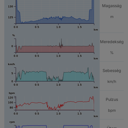
Magasság
130
m
125
0.0
0.5
1.0
1.5
km
%
Meredekség
0
%
0.0
0.5
1.0
1.5
km
km/h
Sebesség
5
km/h
0
0.0
0.5
1.0
1.5
km
bpm
120
Pulzus
100
80
bpm
0.0
0.5
1.0
1.5
km
rpm