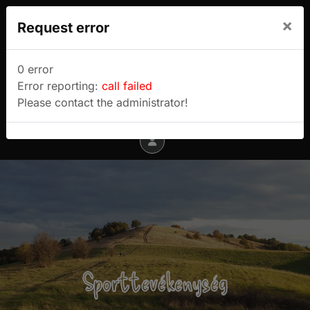
We use cookies to track usage and preferences.
×
Request error
I Understand
Sulyok Gábor túrablogja
0 error
Error reporting:
call failed
Menu
Please contact the administrator!
Sporttevékenység