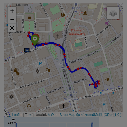
+
−
► ► ► ► ► ► ► ► ► ► ► ► ► ► ► ► ► ► ► ► ► ►
Leaflet
| Térkép adatok
© OpenStreetMap és közreműködői
(ODbL 1.0.)
m
135