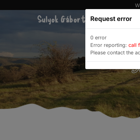
We
Sulyok Gábor túrablogja
Request error
Túra
0 error
Error reporting:
call 
Please contact the ad
S