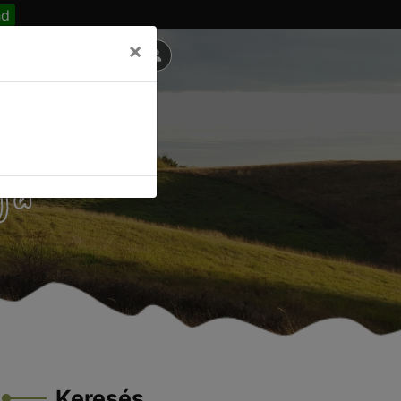
nd
×
ja
Keresés