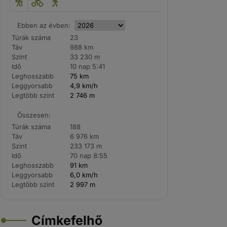
Ebben az évben:
Túrák száma
23
Táv
988 km
Szint
33 230 m
Idő
10 nap 5:41
Leghosszabb
75 km
Leggyorsabb
4,9 km/h
Legtöbb szint
2 746 m
Összesen:
Túrák száma
188
Táv
6 976 km
Szint
233 173 m
Idő
70 nap 8:55
Leghosszabb
91 km
Leggyorsabb
6,0 km/h
Legtöbb szint
2 997 m
Címkefelhő