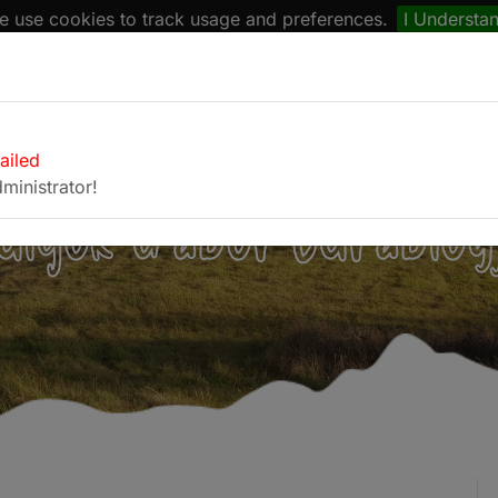
 use cookies to track usage and preferences.
I Understa
naptár
Böngésző
Fotóalbum
Kapcsolat
failed
ministrator!
ulyok Gábor túrablog