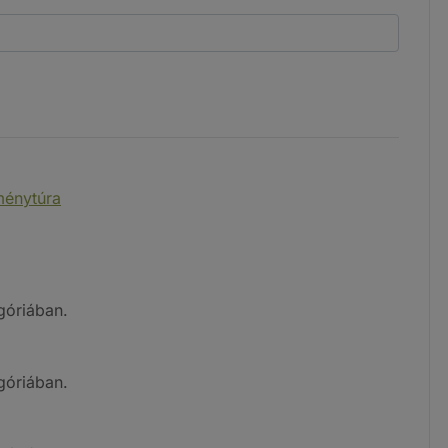
tménytúra
góriában.
góriában.