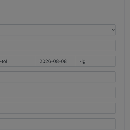
-tól
-ig