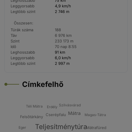
Leghosszabb
75 km
Leggyorsabb
4,9 km/h
Legtöbb szint
2 746 m
Összesen:
Túrák száma
188
Táv
6 976 km
Szint
233 173 m
Idő
70 nap 8:55
Leghosszabb
91 km
Leggyorsabb
6,0 km/h
Legtöbb szint
2 997 m
Címkefelhő
Szilvásvárad
Téli Mátra
Erdély
Mátra
Cserépfalu
Magas-Tátra
Felsőtárkány
Teljesítménytúra
Eger
Mátrafüred