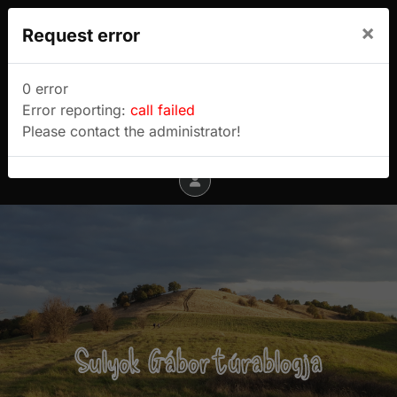
We use cookies to track usage and preferences.
×
Request error
I Understand
Sulyok Gábor túrablogja
0 error
Error reporting:
call failed
Menu
Please contact the administrator!
Sulyok Gábor túrablogja