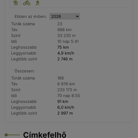
Ebben az évben:
Túrák száma
23
Táv
988 km
Szint
33 230 m
Idő
10 nap 5:41
Leghosszabb
75 km
Leggyorsabb
4,9 km/h
Legtöbb szint
2 746 m
Összesen:
Túrák száma
188
Táv
6 976 km
Szint
233 173 m
Idő
70 nap 8:55
Leghosszabb
91 km
Leggyorsabb
6,0 km/h
Legtöbb szint
2 997 m
Címkefelhő