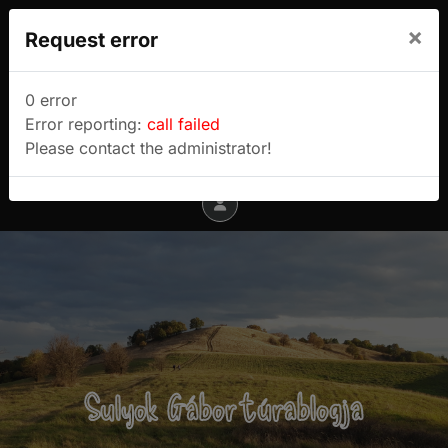
We use cookies to track usage and preferences.
×
Request error
I Understand
Sulyok Gábor túrablogja
0 error
Error reporting:
call failed
Menu
Please contact the administrator!
Sulyok Gábor túrablogja