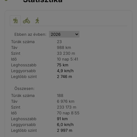
Ebben az évben:
Túrák száma
23
Táv
988 km
Szint
33 230 m
Idő
10 nap 5:41
Leghosszabb
75 km
Leggyorsabb
4,9 km/h
Legtöbb szint
2 746 m
Összesen:
Túrák száma
188
Táv
6 976 km
Szint
233 173 m
Idő
70 nap 8:55
Leghosszabb
91 km
Leggyorsabb
6,0 km/h
Legtöbb szint
2 997 m