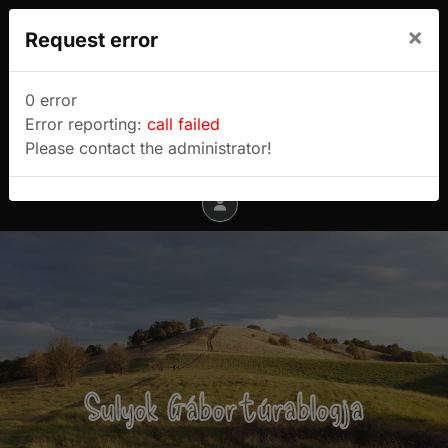
We use cookies to track usage and preferences.
×
Request error
I Understand
Sulyok Gábor túrablogja
0 error
Error reporting:
call failed
Menu
Please contact the administrator!
Sulyok Gábor túrablogja