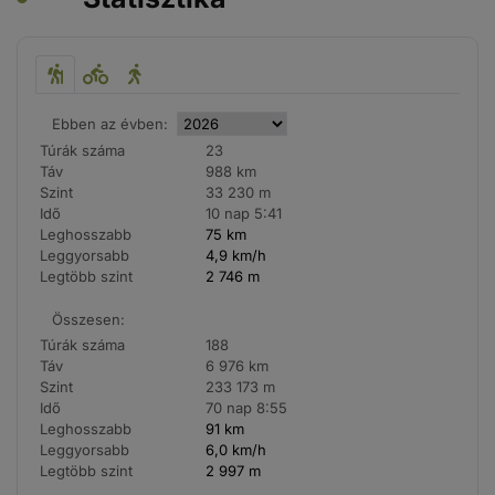
Ebben az évben:
Túrák száma
23
Táv
988 km
Szint
33 230 m
Idő
10 nap 5:41
Leghosszabb
75 km
Leggyorsabb
4,9 km/h
Legtöbb szint
2 746 m
Összesen:
Túrák száma
188
Táv
6 976 km
Szint
233 173 m
Idő
70 nap 8:55
Leghosszabb
91 km
Leggyorsabb
6,0 km/h
Legtöbb szint
2 997 m