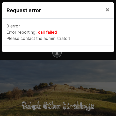
We use cookies to track usage and preferences.
×
Request error
I Understand
Sulyok Gábor túrablogja
0 error
Error reporting:
call failed
Menu
Please contact the administrator!
Sulyok Gábor túrablogja