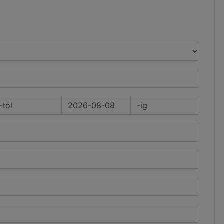
-tól
-ig