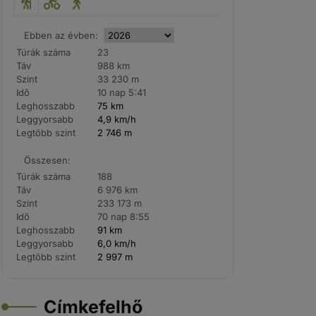
Ebben az évben:
Túrák száma
23
Táv
988 km
Szint
33 230 m
Idő
10 nap 5:41
Leghosszabb
75 km
Leggyorsabb
4,9 km/h
Legtöbb szint
2 746 m
Összesen:
Túrák száma
188
Táv
6 976 km
Szint
233 173 m
Idő
70 nap 8:55
Leghosszabb
91 km
Leggyorsabb
6,0 km/h
Legtöbb szint
2 997 m
Címkefelhő