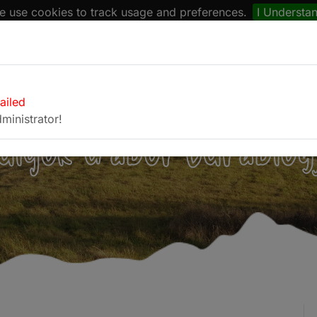
 use cookies to track usage and preferences.
I Understa
naptár
Böngésző
Fotóalbum
Kapcsolat
failed
ministrator!
ulyok Gábor túrablog