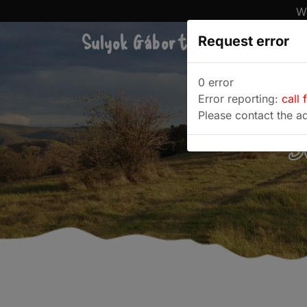
We
Sulyok Gábor túrablogja
Request error
Túra
0 error
Error reporting:
call 
Please contact the ad
S