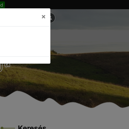
nd
×
ja
Keresés