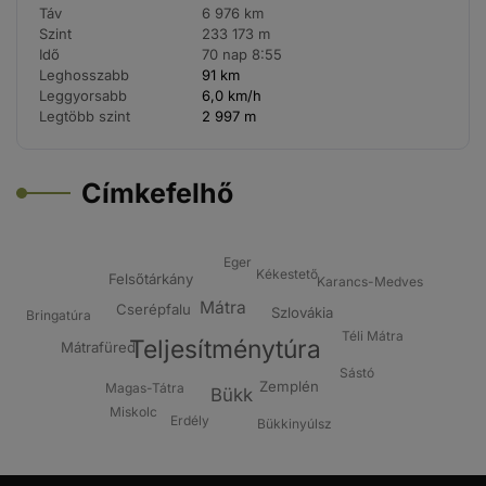
Táv
6 976 km
Szint
233 173 m
Idő
70 nap 8:55
Leghosszabb
91 km
Leggyorsabb
6,0 km/h
Legtöbb szint
2 997 m
Címkefelhő
Eger
Kékestető
Felsőtárkány
Karancs-Medves
Mátra
Cserépfalu
Szlovákia
Bringatúra
Téli Mátra
Teljesítménytúra
Mátrafüred
Sástó
Zemplén
Magas-Tátra
Bükk
Miskolc
Erdély
Bükkinyúlsz