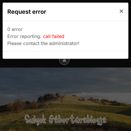
We use cookies to track usage and preferences.
×
Request error
I Understand
Sulyok Gábor túrablogja
0 error
Error reporting:
call failed
Menu
Please contact the administrator!
Sulyok Gábor túrablogja