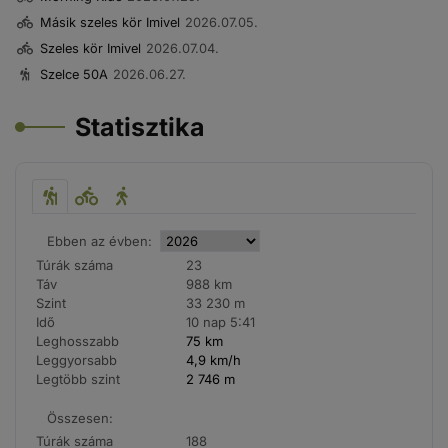
Másik szeles kör Imivel
2026.07.05.
Szeles kör Imivel
2026.07.04.
Szelce 50A
2026.06.27.
Statisztika
Ebben az évben:
Túrák száma
23
Táv
988 km
Szint
33 230 m
Idő
10 nap 5:41
Leghosszabb
75 km
Leggyorsabb
4,9 km/h
Legtöbb szint
2 746 m
Összesen:
Túrák száma
188