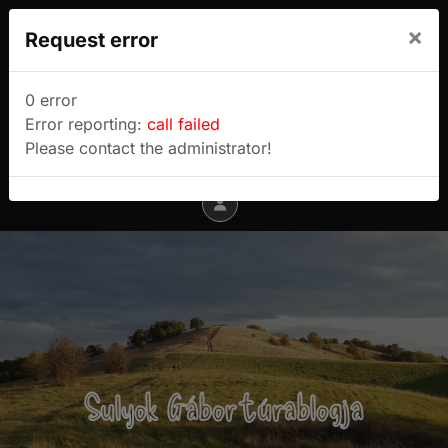
We use cookies to track usage and preferences.
×
Request error
I Understand
Sulyok Gábor túrablogja
0 error
Error reporting:
call failed
Menu
Please contact the administrator!
Sulyok Gábor túrablogja