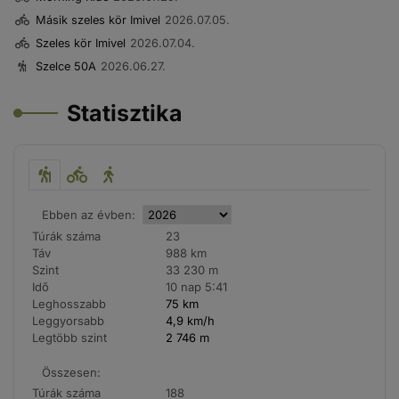
Másik szeles kör Imivel
2026.07.05.
Szeles kör Imivel
2026.07.04.
Szelce 50A
2026.06.27.
Statisztika
Ebben az évben:
Túrák száma
23
Táv
988 km
Szint
33 230 m
Idő
10 nap 5:41
Leghosszabb
75 km
Leggyorsabb
4,9 km/h
Legtöbb szint
2 746 m
Összesen:
Túrák száma
188