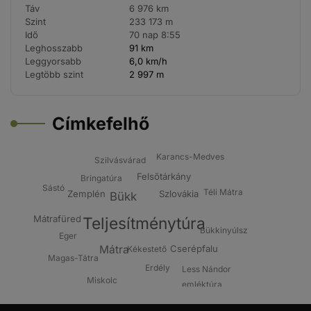
Táv
6 976 km
Szint
233 173 m
Idő
70 nap 8:55
Leghosszabb
91 km
Leggyorsabb
6,0 km/h
Legtöbb szint
2 997 m
Címkefelhő
Karancs-Medves
Szilvásvárad
Felsőtárkány
Bringatúra
Sástó
Téli Mátra
Zemplén
Szlovákia
Bükk
Mátrafüred
Teljesítménytúra
Bükkinyúlsz
Eger
Cserépfalu
Mátra
Kékestető
Magas-Tátra
Erdély
Less Nándor
Miskolc
emléktúra