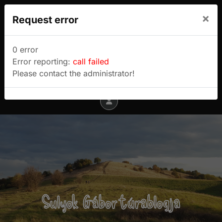
We use cookies to track usage and preferences.
×
Request error
I Understand
Sulyok Gábor túrablogja
0 error
Error reporting:
call failed
Menu
Please contact the administrator!
Sulyok Gábor túrablogja