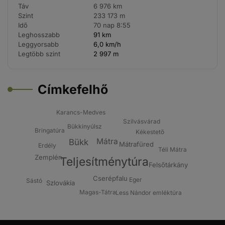
Táv
6 976 km
Szint
233 173 m
Idő
70 nap 8:55
Leghosszabb
91 km
Leggyorsabb
6,0 km/h
Legtöbb szint
2 997 m
Címkefelhő
Karancs-Medves
Szilvásvárad
Bükkinyúlsz
Bringatúra
Kékestető
Mátra
Bükk
Mátrafüred
Erdély
Téli Mátra
Zemplén
Teljesítménytúra
Felsőtárkány
Cserépfalu
Eger
Sástó
Szlovákia
Magas-Tátra
Less Nándor emléktúra