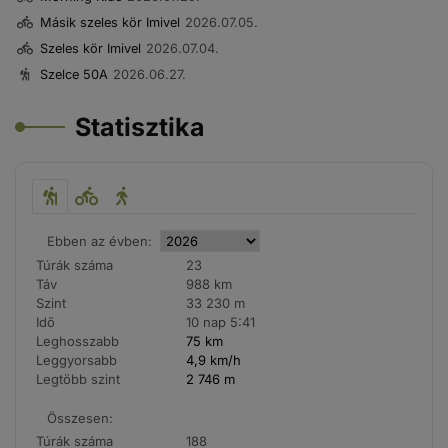
Másik szeles kör Imivel
2026.07.05.
Szeles kör Imivel
2026.07.04.
Szelce 50A
2026.06.27.
Statisztika
Ebben az évben:
Túrák száma
23
Táv
988 km
Szint
33 230 m
Idő
10 nap 5:41
Leghosszabb
75 km
Leggyorsabb
4,9 km/h
Legtöbb szint
2 746 m
Összesen:
Túrák száma
188