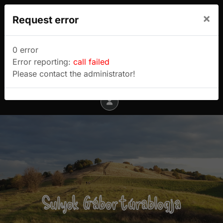
We use cookies to track usage and preferences.
×
Request error
I Understand
Sulyok Gábor túrablogja
0 error
Error reporting:
call failed
Menu
Please contact the administrator!
Sulyok Gábor túrablogja