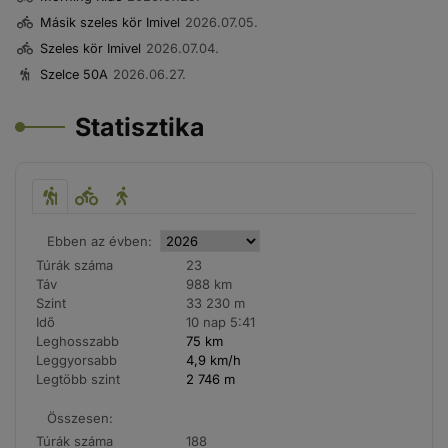
Másik szeles kör Imivel
2026.07.05.
Szeles kör Imivel
2026.07.04.
Szelce 50A
2026.06.27.
Statisztika
Ebben az évben:
Túrák száma
23
Táv
988 km
Szint
33 230 m
Idő
10 nap 5:41
Leghosszabb
75 km
Leggyorsabb
4,9 km/h
Legtöbb szint
2 746 m
Összesen:
Túrák száma
188