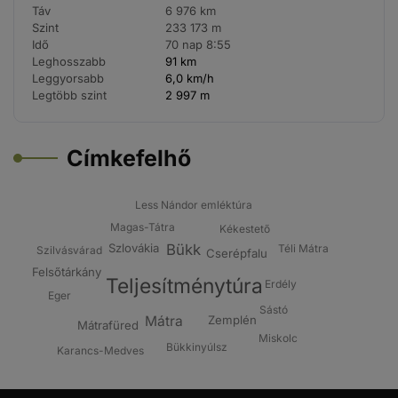
Táv
6 976 km
Szint
233 173 m
Idő
70 nap 8:55
Leghosszabb
91 km
Leggyorsabb
6,0 km/h
Legtöbb szint
2 997 m
Címkefelhő
Less Nándor emléktúra
Magas-Tátra
Kékestető
Bükk
Szlovákia
Téli Mátra
Szilvásvárad
Cserépfalu
Felsőtárkány
Teljesítménytúra
Erdély
Eger
Sástó
Zemplén
Mátra
Mátrafüred
Miskolc
Bükkinyúlsz
Karancs-Medves