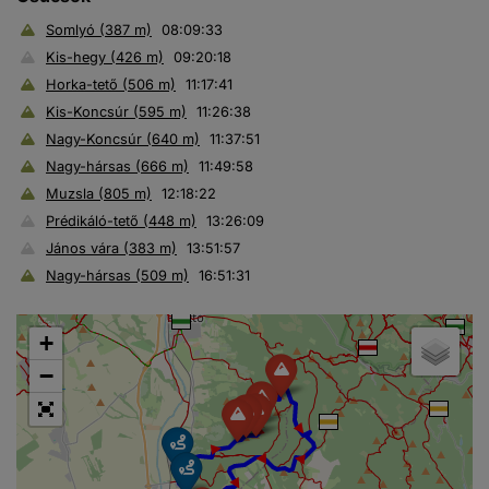
Somlyó (387 m)
08:09:33
Kis-hegy (426 m)
09:20:18
Horka-tető (506 m)
11:17:41
Kis-Koncsúr (595 m)
11:26:38
Nagy-Koncsúr (640 m)
11:37:51
Nagy-hársas (666 m)
11:49:58
Muzsla (805 m)
12:18:22
Prédikáló-tető (448 m)
13:26:09
János vára (383 m)
13:51:57
Nagy-hársas (509 m)
16:51:31
+
−