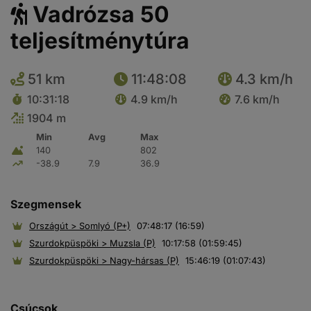
Vadrózsa 50
teljesítménytúra
51 km
11:48:08
4.3 km/h
10:31:18
4.9 km/h
7.6 km/h
1904 m
Min
Avg
Max
140
802
-38.9
7.9
36.9
Szegmensek
Országút > Somlyó (P+)
07:48:17 (16:59)
Szurdokpüspöki > Muzsla (P)
10:17:58 (01:59:45)
Szurdokpüspöki > Nagy-hársas (P)
15:46:19 (01:07:43)
Csúcsok