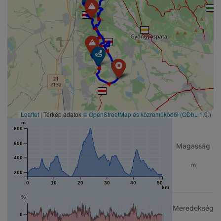
► ► ► ► ► ► ► ► ► ► ► ► ► ► ► ► ► ► ►
Leaflet
| Térkép adatok
© OpenStreetMap és közreműködői
(ODbL 1.0.)
m
800
600
Magasság
400
m
200
0
10
20
30
40
50
km
%
Meredekség
0