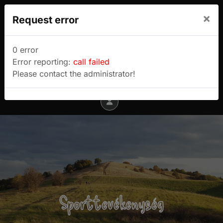
We use cookies to track usage and preferences.
×
Request error
I Understand
Sulyok Gábor túrablogja
0 error
Error reporting:
call failed
Menu
Please contact the administrator!
Sporttevékenység