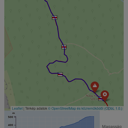
Leaflet
| Térkép adatok
© OpenStreetMap és közreműködői
(ODbL 1.0.)
m
500
400
Magasság