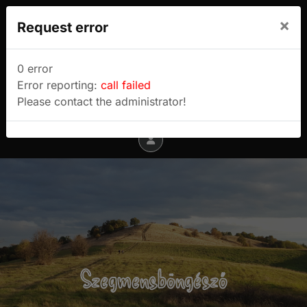
We use cookies to track usage and preferences.
×
Request error
I Understand
Sulyok Gábor túrablogja
0 error
Error reporting:
call failed
Menu
Please contact the administrator!
Szegmensböngésző