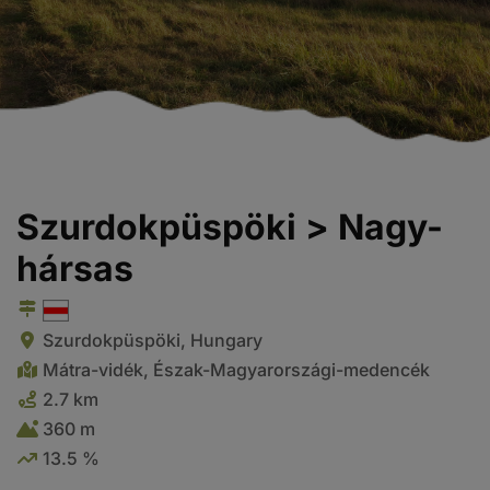
Szurdokpüspöki > Nagy-
hársas
Szurdokpüspöki, Hungary
Mátra-vidék, Észak-Magyarországi-medencék
2.7 km
360 m
13.5 %