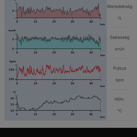
Meredekség
0
%
0
10
20
30
40
km
km/h
Sebesség
5
km/h
0
0
10
20
30
40
km
bpm
Pulzus
150
100
bpm
0
10
20
30
40
km
°C
Hőm.
20
15
°C
10
0
10
20
30
40
km