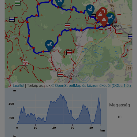
► ► ► ► ► ► ► ► ► ► ► ► ► ► ► ► ► ►
Leaflet
| Térkép adatok
© OpenStreetMap és közreműködői
(ODbL 1.0.)
m
Magasság
400
m
200
0
10
20
30
40
km
%