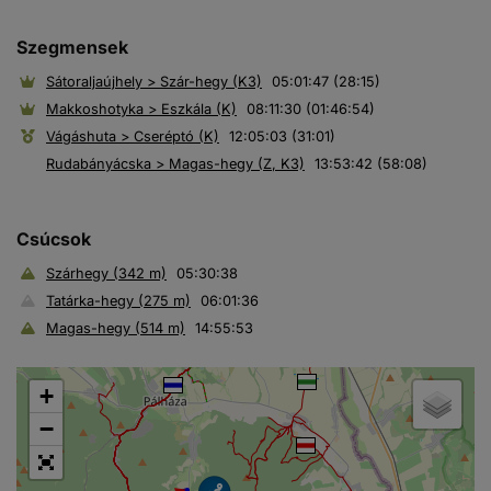
Szegmensek
Sátoraljaújhely > Szár-hegy (K3)
05:01:47 (28:15)
Makkoshotyka > Eszkála (K)
08:11:30 (01:46:54)
Vágáshuta > Cseréptó (K)
12:05:03 (31:01)
Rudabányácska > Magas-hegy (Z, K3)
13:53:42 (58:08)
Csúcsok
Szárhegy (342 m)
05:30:38
Tatárka-hegy (275 m)
06:01:36
Magas-hegy (514 m)
14:55:53
+
−