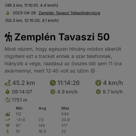
(49.3 km, 11:10:01, 4.4 km/h)
2023-04-29
Zemplén Tavaszi Teljesítménytúra
(50.3 km, 12:10:20, 4.1 km/h)
Zemplén Tavaszi 50
Most nézem, hogy egészen hitvány módon sikerült
rögzíteni ezt a tracket ennek a szar telefonnak,
hiányzik a vége, ráadásul az összes idő sem 11 óra
akármennyi, mert 12:40 volt az időm 😡
45.2 km
11:14:26
4 km/h
09:14:07
4.9 km/h
9.7 km/h
1751 m
Min
Avg
Max
112
543
-31.6
7.3
33.9
97
143
177
10
16.5
22