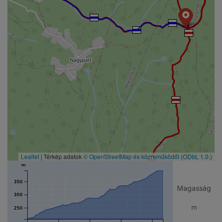
Leaflet
| Térkép adatok
© OpenStreetMap és közreműködői
(ODbL 1.0.)
m
350
Magasság
300
m
250