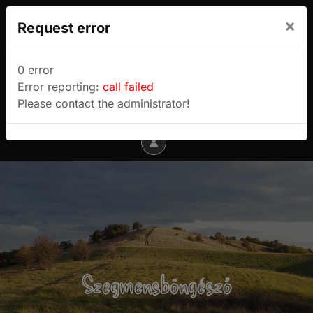
We use cookies to track usage and preferences.
×
Request error
I Understand
Sulyok Gábor túrablogja
0 error
Error reporting:
call failed
Menu
Please contact the administrator!
Szegmensböngésző