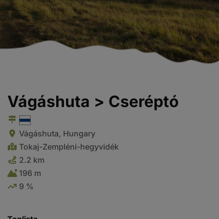
Vágáshuta > Cseréptó
Vágáshuta, Hungary
Tokaj-Zempléni-hegyvidék
2.2 km
196 m
9 %
Toplista