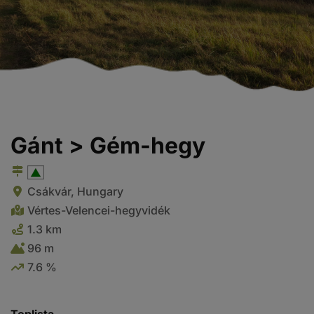
Gánt > Gém-hegy
Csákvár, Hungary
Vértes-Velencei-hegyvidék
1.3 km
96 m
7.6 %
Toplista