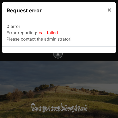
We use cookies to track usage and preferences.
×
Request error
I Understand
Sulyok Gábor túrablogja
0 error
Error reporting:
call failed
Menu
Please contact the administrator!
Szegmensböngésző