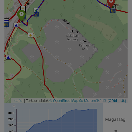
Leaflet
| Térkép adatok
© OpenStreetMap és közreműködői
(ODbL 1.0.)
m
300
Magasság
280
260
m
240