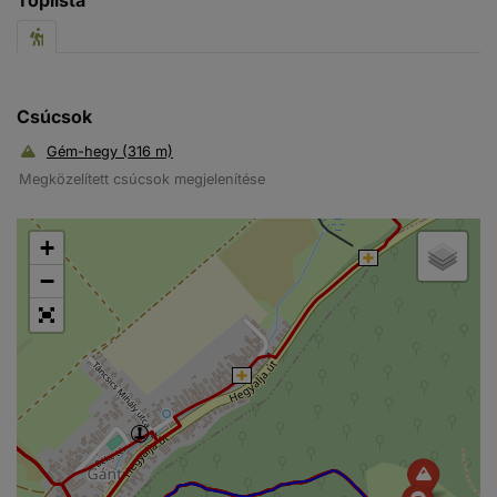
Csúcsok
Gém-hegy (316 m)
Megközelített csúcsok megjelenítése
+
−