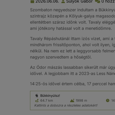
2026.06.06.
Sulyok Gábor
0 hozz
Szombaton negyedszer indultam a Bükkinyúls
szintrajz közepén a Kőlyuk-galya magasodot
ellentétben száraz időnk volt. Tavaly elégg
ami jótékony hatással volt a menetidőmre.
Tavaly Répáshutánál ittam izós vizet, ami a 
mindhárom frissítőponton, ahol volt ilyen,
nélkül. Na nem ez lett a leggyorsabb felmen
nagyon szenvedtem a hőségtől.
Az Ódor mászás lassabban sikerült már úgy ö
idővel. A legjobbam itt a 2023-as Less Nánd
14:25-ös idővel értem célba, 17 perccel hama
Bükkinyúlsz!
64.7 km
1998 m
14
Kattints a dobozra a részletes adatokért!