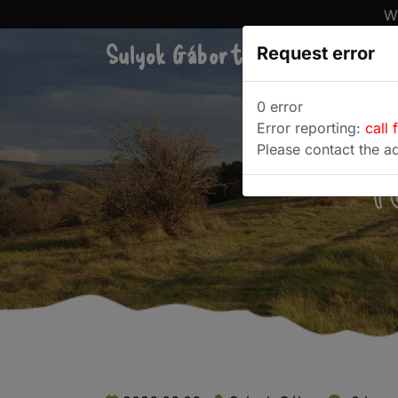
We
Sulyok Gábor túrablogja
Request error
Túra
0 error
Error reporting:
call 
Please contact the ad
F