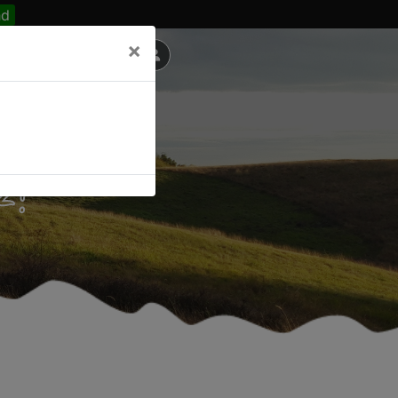
nd
×
z!