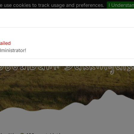
 use cookies to track usage and preferences.
I Understa
naptár
Böngésző
Fotóalbum
Kapcsolat
failed
ministrator!
otóalbum: Bükkinyúls