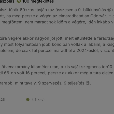
ászólás
100 megtekintés
z! túrák 60+-os távján (az összesen a 9. bükkinyúlás 😎). 
t, na meg persze a végén az elmaradhatatlan Ódorvár. Hide
é megfőttem, nem maradt sok időm a végére, idén inkább vol
túra végére akkor nagyon jól jött, mert eltüntette a fáradts
 így most folyamatosan jobb kondiban voltak a lábaim, a Ki
etelem, de csak fél perccel maradt el a 2024-estől, viszont 
tvenakárhány kilométer után, a kis saját szegmens top10-em
i 66-on volt 16 perccel, persze az akkor még a túra elején 
rabb, mint tavaly. 9 szervezés, 9 teljesítés 😊.
:25
4.5 km/h