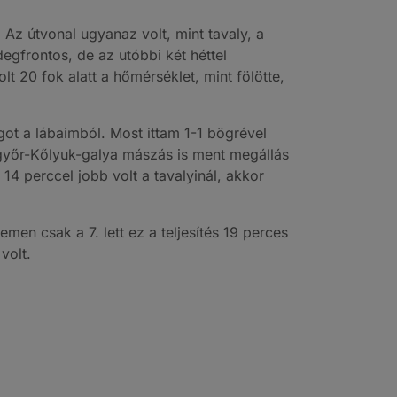
Az útvonal ugyanaz volt, mint tavaly, a
gfrontos, de az utóbbi két héttel
t 20 fok alatt a hőmérséklet, mint fölötte,
ágot a lábaimból. Most ittam 1-1 bögrével
sgyőr-Kőlyuk-galya mászás is ment megállás
14 perccel jobb volt a tavalyinál, akkor
en csak a 7. lett ez a teljesítés 19 perces
volt.