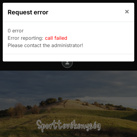
We use cookies to track usage and preferences.
×
Request error
I Understand
Sulyok Gábor túrablogja
0 error
Error reporting:
call failed
Menu
Please contact the administrator!
Sporttevékenység