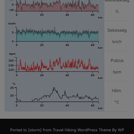
0
−20
%
0
20
40
60
km
km/h
Sebesség
5
km/h
0
0
20
40
60
km
bpm
Pulzus
160
140
120
bpm
0
20
40
60
km
°C
25
Hőm.
20
°C
0
20
40
60
km
Ported to [storm] from
Travel Hiking WordPress Theme By WP