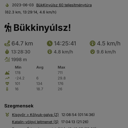
2023-06-03
BükKinyúlsz 60 teljesítménytúra
(62.3 km, 13:29:14, 4.6 km/h)
Bükkinyúlsz!
64.7 km
14:25:41
4.5 km/h
13:28:30
4.8 km/h
9.6 km/h
1998 m
Min
Avg
Max
178
711
-24.2
6
29.8
101
134
176
16
18.7
26
Szegmensek
Kisgyőr > Kőlyuk-galya (Z)
12:08:54 (01:14:36)
Katalin-völgyi lejtmenet (S)
17:04:13 (21:26)