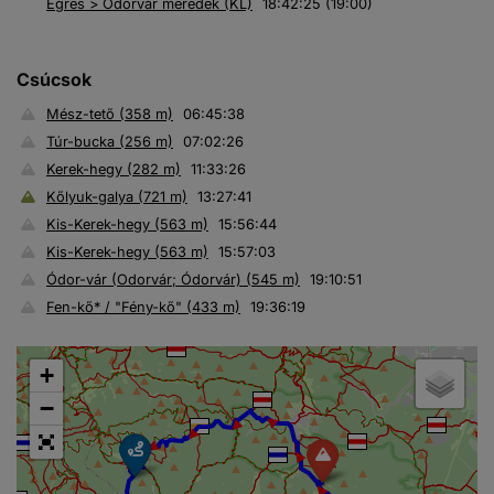
Egres > Ódorvár meredek (KL)
18:42:25 (19:00)
Csúcsok
Mész-tető (358 m)
06:45:38
Túr-bucka (256 m)
07:02:26
Kerek-hegy (282 m)
11:33:26
Kőlyuk-galya (721 m)
13:27:41
Kis-Kerek-hegy (563 m)
15:56:44
Kis-Kerek-hegy (563 m)
15:57:03
Ódor-vár (Odorvár; Ódorvár) (545 m)
19:10:51
Fen-kő* / "Fény-kő" (433 m)
19:36:19
+
−