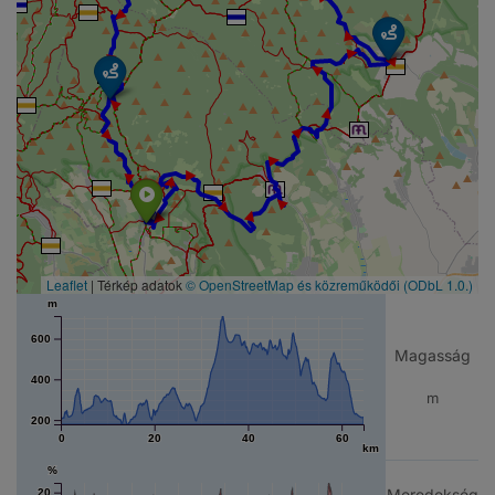
► ► ► ► ► ► ► ► ► ► ► ► ► ► ► ► ► ► ► ► ► ► ► ► ►
Leaflet
| Térkép adatok
© OpenStreetMap és közreműködői
(ODbL 1.0.)
m
600
Magasság
400
m
200
0
20
40
60
km
%
Meredekség
20