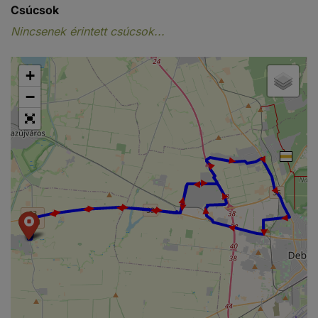
Csúcsok
Nincsenek érintett csúcsok...
+
−
► ► ► ► ► ► ► ► ► ► ► ► ► ► ► ► ► ► ► ► ► ►