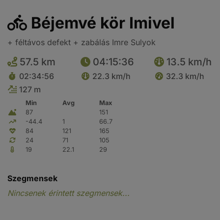
Béjemvé kör Imivel
+ féltávos defekt + zabálás Imre Sulyok
57.5 km
04:15:36
13.5 km/h
02:34:56
22.3 km/h
32.3 km/h
127 m
Min
Avg
Max
87
151
-44.4
1
66.7
84
121
165
24
71
105
19
22.1
29
Szegmensek
Nincsenek érintett szegmensek...