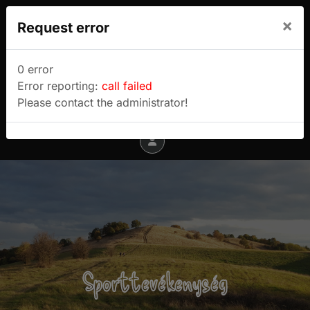
We use cookies to track usage and preferences.
×
Request error
I Understand
Sulyok Gábor túrablogja
0 error
Error reporting:
call failed
Menu
Please contact the administrator!
Sporttevékenység