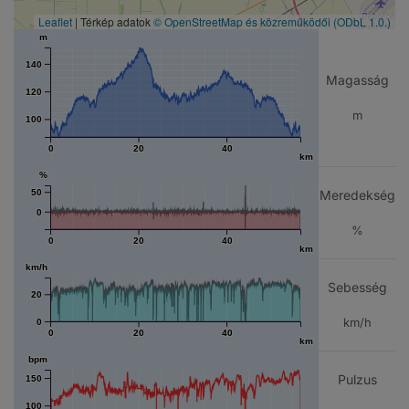
Leaflet
| Térkép adatok
© OpenStreetMap és közreműködői
(ODbL 1.0.)
m
140
Magasság
120
m
100
0
20
40
km
%
50
Meredekség
0
%
0
20
40
km
km/h
Sebesség
20
km/h
0
0
20
40
km
bpm
Pulzus
150
100