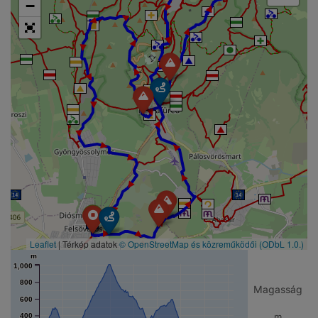
► ► ► ► ► ► ► ► ► ► ► ► ► ► ► ► ► ► ► ► ► ► ► ► ► ► ► ► ► ► ► ►
−
Leaflet
| Térkép adatok
© OpenStreetMap és közreműködői
(ODbL 1.0.)
m
1,000
800
Magasság
600
m
400