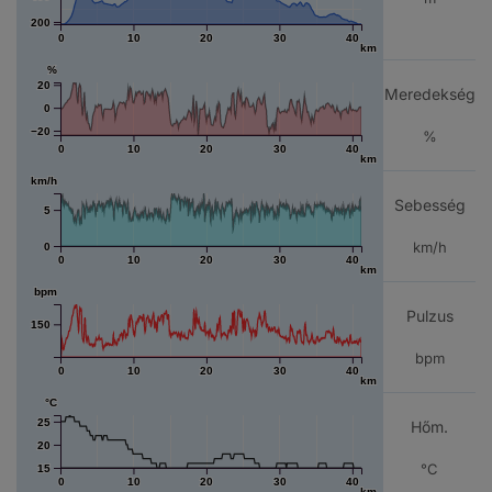
200
0
10
20
30
40
km
%
20
Meredekség
0
−20
%
0
10
20
30
40
km
km/h
Sebesség
5
km/h
0
0
10
20
30
40
km
bpm
Pulzus
150
bpm
0
10
20
30
40
km
°C
25
Hőm.
20
°C
15
0
10
20
30
40
km