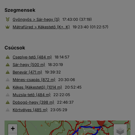
Szegmensek
Gyöngyös > Sár-hegy (S)
17:43:00 (37:19)
Mátrafüred > Kékestető (K+, K)
19:23:40 (01:22:57)
Csúcsok
Cseplye-tető (484 m)
18:14:57
Sár-hegy (500 m)
18:20:19
Benevár (471 m)
19:39:32
Ménes-csapás (872 m)
20:30:06
Kékes (Kékestető) (1014 m)
20:52:45
Muzsla-tető (484 m)
22:22:05
Dobogó-hegy (398 m)
22:46:37
Körtvélyes (485 m)
23:05:29
+