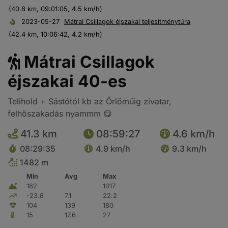
(40.8 km, 09:01:05, 4.5 km/h)
2023-05-27
Mátrai Csillagok éjszakai teljesítménytúra
(42.4 km, 10:06:42, 4.2 km/h)
Mátrai Csillagok
éjszakai 40-es
Telihold + Sástótól kb az Őrlőműig zivatar,
felhőszakadás nyammm 😋
41.3 km
08:59:27
4.6 km/h
08:29:35
4.9 km/h
9.3 km/h
1482 m
Min
Avg
Max
182
1017
-23.8
7.1
22.2
104
139
180
15
17.6
27