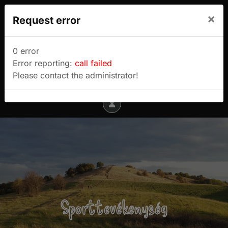
We use cookies to track usage and preferences.
×
Request error
I Understand
Sulyok Gábor túrablogja
0 error
Error reporting:
call failed
Menu
Please contact the administrator!
Sporttevékenység