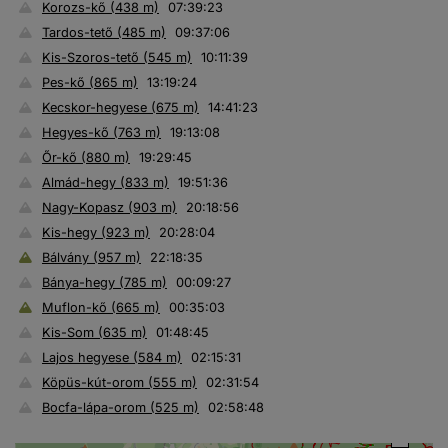
Korozs-kő (438 m)
07:39:23
Tardos-tető (485 m)
09:37:06
Kis-Szoros-tető (545 m)
10:11:39
Pes-kő (865 m)
13:19:24
Kecskor-hegyese (675 m)
14:41:23
Hegyes-kő (763 m)
19:13:08
Őr-kő (880 m)
19:29:45
Almád-hegy (833 m)
19:51:36
Nagy-Kopasz (903 m)
20:18:56
Kis-hegy (923 m)
20:28:04
Bálvány (957 m)
22:18:35
Bánya-hegy (785 m)
00:09:27
Muflon-kő (665 m)
00:35:03
Kis-Som (635 m)
01:48:45
Lajos hegyese (584 m)
02:15:31
Köpüs-kút-orom (555 m)
02:31:54
Bocfa-lápa-orom (525 m)
02:58:48