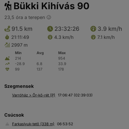
Bükki Kihívás 90
23,5 óra a terepen 🥴
91.5 km
23:32:26
3.9 km/h
21:11:49
4.3 km/h
7.1 km/h
2997 m
Min
Avg
Max
214
954
-28.9
6.8
33.9
99
137
178
Szegmensek
Varróház > Őr-kő-rét (P)
17:06:47 (02:39:03)
Csúcsok
Farkaslyuk-tető (338 m)
06:53:52