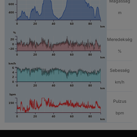
Magasság
600
m
400
0
20
40
60
80
km
%
Meredekség
20
0
−20
%
0
20
40
60
80
km
km/h
6
Sebesség
4
2
km/h
0
0
20
40
60
80
km
bpm
Pulzus
150
bpm
0
20
40
60
80
km