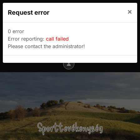
We use cookies to track usage and preferences.
×
Request error
I Understand
Sulyok Gábor túrablogja
0 error
Error reporting:
call failed
Menu
Please contact the administrator!
Sporttevékenység