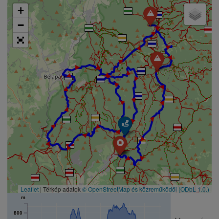
+
► ► ► ► ► ► ► ► ► ► ► ► ► ► ► ► ► ► ► ► ► ► ► ► ► ► ► ► ► ► ► ► ► ► ► ►
−
Leaflet
| Térkép adatok
© OpenStreetMap és közreműködői
(ODbL 1.0.)
m
800