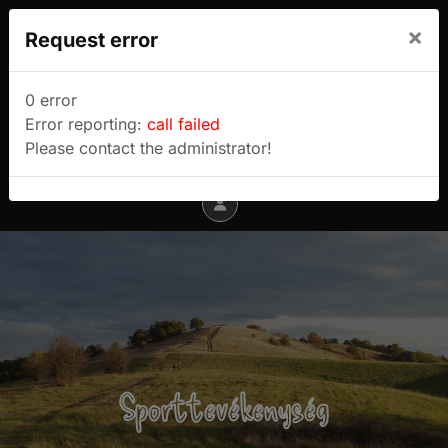
We use cookies to track usage and preferences.
×
Request error
I Understand
Sulyok Gábor túrablogja
0 error
Error reporting:
call failed
Menu
Please contact the administrator!
Sporttevékenység