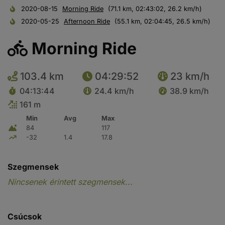
2020-08-15
Morning Ride
(71.1 km, 02:43:02, 26.2 km/h)
2020-05-25
Afternoon Ride
(55.1 km, 02:04:45, 26.5 km/h)
Morning Ride
103.4 km
04:29:52
23 km/h
04:13:44
24.4 km/h
38.9 km/h
161 m
Min
Avg
Max
84
117
-32
1.4
17.8
Szegmensek
Nincsenek érintett szegmensek...
Csúcsok