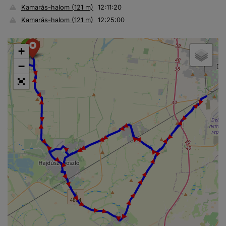
Kamarás-halom (121 m)
12:11:20
Kamarás-halom (121 m)
12:25:00
+
► ► ► ► ► ► ► ► ► ► ► ► ► ► ► ► ► ► ► ► ► ► ► ► ► ► ► ► ► ► ► ► ► ► ► ► ► ► ► ► ►
−