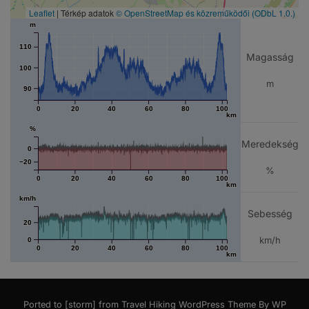
Leaflet
| Térkép adatok
© OpenStreetMap és közreműködői
(ODbL 1.0.)
m
110
Magasság
100
m
90
0
20
40
60
80
100
km
%
Meredekség
0
−20
%
0
20
40
60
80
100
km
km/h
Sebesség
20
km/h
0
0
20
40
60
80
100
km
Ported to [storm] from
Travel Hiking WordPress Theme By WP