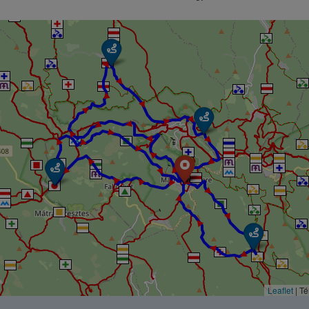
► ► ► ► ► ► ► ► ► ► ► ► ► ► ► ► ► ► ► ► ► ► ► ► ► ► ► ► ► ► ► ► ► ► ►
Leaflet
| T