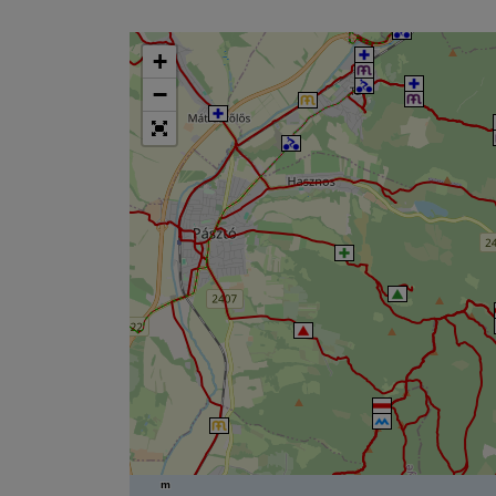
+
−
m