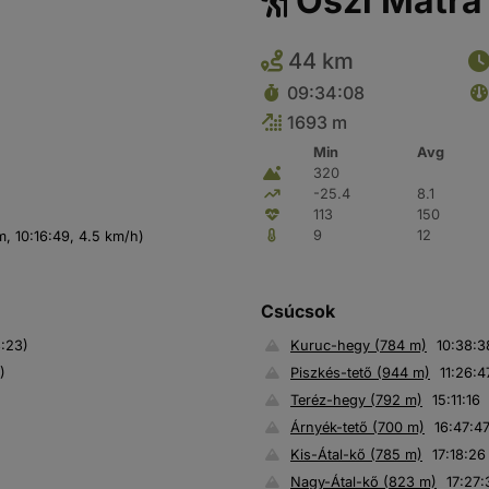
Őszi Mátra
44 km
09:34:08
1693 m
Min
Avg
320
-25.4
8.1
113
150
9
12
m, 10:16:49, 4.5 km/h)
Csúcsok
3:23)
Kuruc-hegy (784 m)
10:38:3
)
Piszkés-tető (944 m)
11:26:4
Teréz-hegy (792 m)
15:11:16
Árnyék-tető (700 m)
16:47:4
Kis-Átal-kő (785 m)
17:18:26
Nagy-Átal-kő (823 m)
17:27: