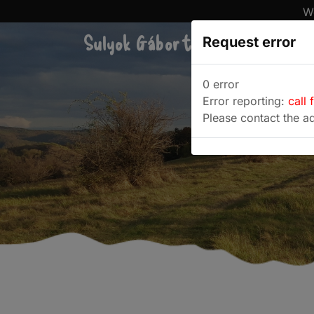
We
Sulyok Gábor túrablogja
Request error
Túra
0 error
Error reporting:
call 
Please contact the ad