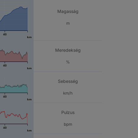
Magasság
m
40
km
Meredekség
%
40
km
Sebesség
km/h
40
km
Pulzus
bpm
40
km