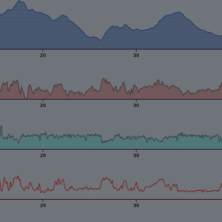
20
30
20
30
20
30
20
30