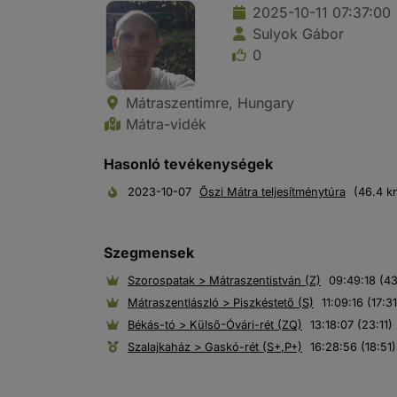
2025-10-11 07:37:00
Sulyok Gábor
0
Mátraszentimre, Hungary
Mátra-vidék
Hasonló tevékenységek
2023-10-07
Őszi Mátra teljesítménytúra
(46.4 k
Szegmensek
Szorospatak > Mátraszentistván (Z)
09:49:18 (4
Mátraszentlászló > Piszkéstető (S)
11:09:16 (17:31
Békás-tó > Külső-Óvári-rét (ZQ)
13:18:07 (23:11)
Szalajkaház > Gaskó-rét (S+,P+)
16:28:56 (18:51)