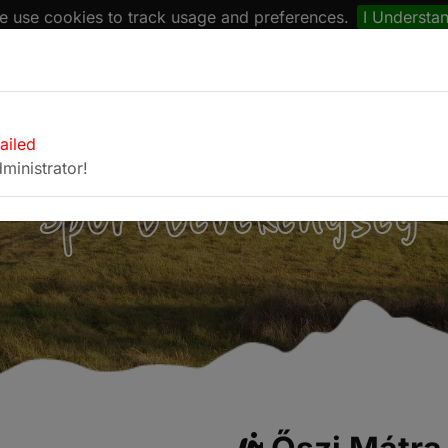
 use cookies to track usage and preferences.
I Understa
naptár
Böngésző
Fotóalbum
Kapcsolat
failed
ministrator!
Sporttevékenység