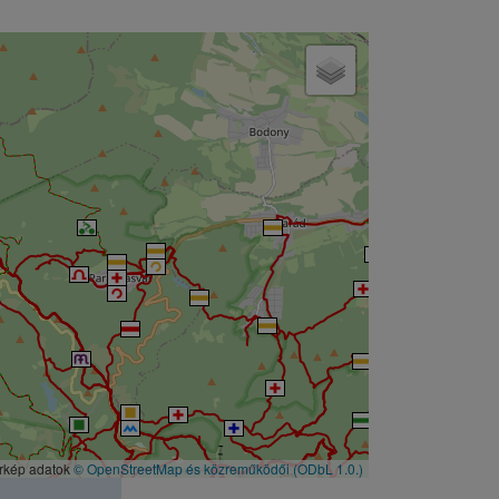
érkép adatok
© OpenStreetMap és közreműködői
(ODbL 1.0.)