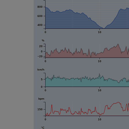
800
600
400
0
10
%
20
0
−20
0
10
km/h
5
0
0
10
bpm
150
0
10
°C