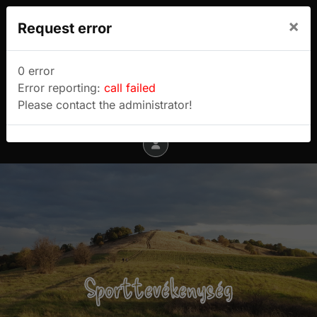
We use cookies to track usage and preferences.
×
Request error
I Understand
Sulyok Gábor túrablogja
0 error
Error reporting:
call failed
Menu
Please contact the administrator!
Sporttevékenység