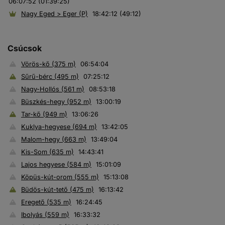
06:07:52 (01:39:25)
Nagy Eged > Eger (P)
18:42:12 (49:12)
Csúcsok
Vörös-kő (375 m)
06:54:04
Sűrű-bérc (495 m)
07:25:12
Nagy-Hollós (561 m)
08:53:18
Büszkés-hegy (952 m)
13:00:19
Tar-kő (949 m)
13:06:26
Kuklya-hegyese (694 m)
13:42:05
Malom-hegy (663 m)
13:49:04
Kis-Som (635 m)
14:43:41
Lajos hegyese (584 m)
15:01:09
Köpüs-kút-orom (555 m)
15:13:08
Büdös-kút-tető (475 m)
16:13:42
Eregető (535 m)
16:24:45
Ibolyás (559 m)
16:33:32