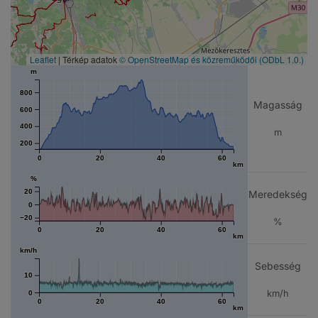
Leaflet
| Térkép adatok
© OpenStreetMap és közreműködői
(ODbL 1.0.)
m
800
Magasság
600
400
m
200
0
20
40
60
km
%
20
Meredekség
0
−20
%
0
20
40
60
km
km/h
Sebesség
10
km/h
0
0
20
40
60
km