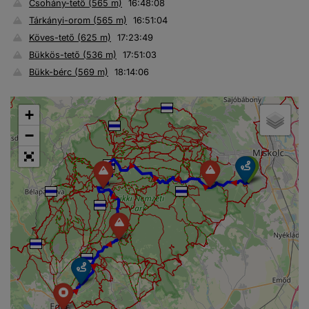
Csohány-tető (565 m)
16:48:08
Tárkányi-orom (565 m)
16:51:04
Köves-tető (625 m)
17:23:49
Bükkös-tető (536 m)
17:51:03
Bükk-bérc (569 m)
18:14:06
+
−
► ► ► ► ► ► ► ► ► ► ► ►