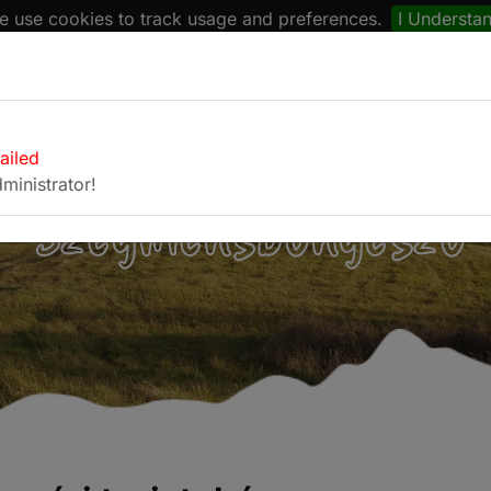
 use cookies to track usage and preferences.
I Understa
naptár
Böngésző
Fotóalbum
Kapcsolat
failed
ministrator!
Szegmensböngésző