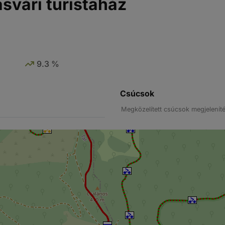
svári turistaház
9.3 %
Csúcsok
Megközelített csúcsok megjelenít