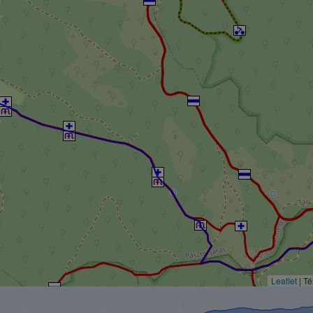
Leaflet
| T