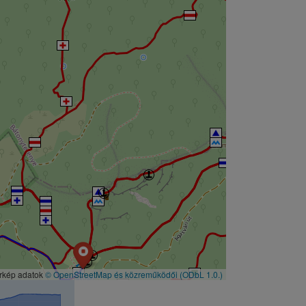
érkép adatok
© OpenStreetMap és közreműködői
(ODbL 1.0.)