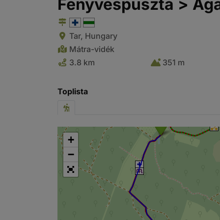
Fenyvespuszta > Ága
Tar, Hungary
Mátra-vidék
3.8 km
351 m
Toplista
+
−