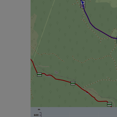
m
600