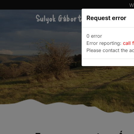
We
Sulyok Gábor túrablogja
Request error
Túra
0 error
Error reporting:
call 
Please contact the ad