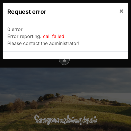
We use cookies to track usage and preferences.
×
Request error
I Understand
Sulyok Gábor túrablogja
0 error
Error reporting:
call failed
Menu
Please contact the administrator!
Szegmensböngésző