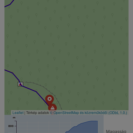
Leaflet
| Térkép adatok
© OpenStreetMap és közreműködői
(ODbL 1.0.)
m
800
Magasság