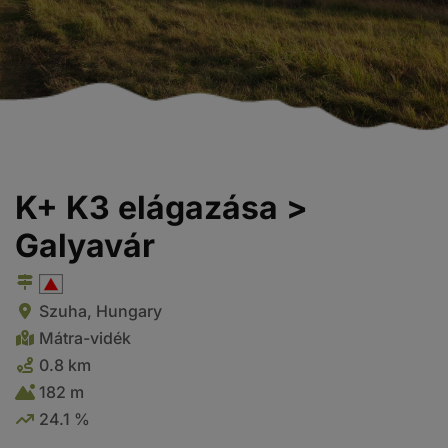
K+ K3 elágazása >
Galyavár
Szuha, Hungary
Mátra-vidék
0.8 km
182 m
24.1 %