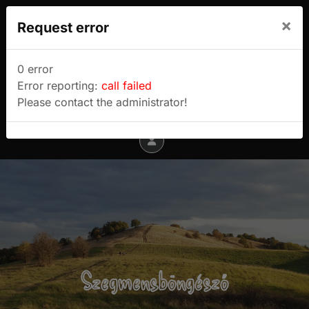
We use cookies to track usage and preferences.
×
Request error
I Understand
Sulyok Gábor túrablogja
0 error
Error reporting:
call failed
Menu
Please contact the administrator!
Szegmensböngésző