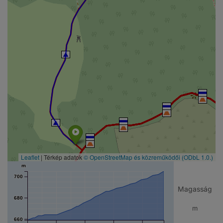
Leaflet
| Térkép adatok
© OpenStreetMap és közreműködői
(ODbL 1.0.)
m
700
Magasság
680
m
660