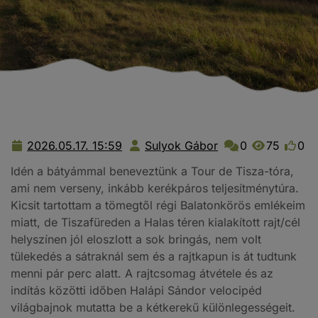
2026.05.17. 15:59
Sulyok Gábor
0
75
0
2026.05.17.
Sulyok
15:59
Gábor
Idén a bátyámmal beneveztünk a Tour de Tisza-tóra,
ami nem verseny, inkább kerékpáros teljesítménytúra.
Kicsit tartottam a tömegtől régi Balatonkörös emlékeim
miatt, de Tiszafüreden a Halas téren kialakított rajt/cél
helyszínen jól eloszlott a sok bringás, nem volt
tülekedés a sátraknál sem és a rajtkapun is át tudtunk
menni pár perc alatt. A rajtcsomag átvétele és az
indítás közötti időben Halápi Sándor velocipéd
világbajnok mutatta be a kétkerekű különlegességeit.