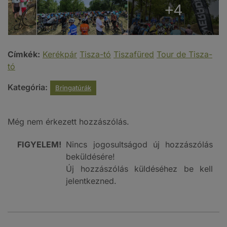
+4
Címkék:
Kerékpár
Tisza-tó
Tiszafüred
Tour de Tisza-
tó
Kategória:
Bringatúrák
Még nem érkezett hozzászólás.
FIGYELEM!
Nincs jogosultságod új hozzászólás
beküldésére!
Új hozzászólás küldéséhez be kell
jelentkezned.