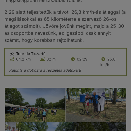
magasságában leszakadtak rólunk.
2:29 alatt teljesítettük a távot, 26,8 km/h-ás átlaggal (a
megállásokkal és 65 kilométerre a szervező 26-os
átlagot számolt). Jövőre jövünk megint, majd a 25-30-
as csoportba nevezünk, ez igazából csak annyit
számít, hogy korábban rajtolhatunk.
Tour de Tisza-tó
64.2 km
32 m
02:29
25.8
km/h
Kattints a dobozra a részletes adatokért!