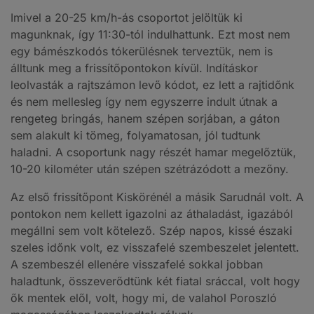
Imivel a 20-25 km/h-ás csoportot jelöltük ki
magunknak, így 11:30-tól indulhattunk. Ezt most nem
egy bámészkodós tókerülésnek terveztük, nem is
álltunk meg a frissítőpontokon kívül. Indításkor
leolvasták a rajtszámon levő kódot, ez lett a rajtidőnk
és nem mellesleg így nem egyszerre indult útnak a
rengeteg bringás, hanem szépen sorjában, a gáton
sem alakult ki tömeg, folyamatosan, jól tudtunk
haladni. A csoportunk nagy részét hamar megelőztük,
10-20 kilométer után szépen szétrázódott a mezőny.
Az első frissítőpont Kiskörénél a másik Sarudnál volt. A
pontokon nem kellett igazolni az áthaladást, igazából
megállni sem volt kötelező. Szép napos, kissé északi
szeles időnk volt, ez visszafelé szembeszelet jelentett.
A szembeszél ellenére visszafelé sokkal jobban
haladtunk, összeverődtünk két fiatal sráccal, volt hogy
ők mentek elől, volt, hogy mi, de valahol Poroszló