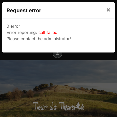
We use cookies to track usage and preferences.
×
Request error
I Understand
Sulyok Gábor túrablogja
0 error
Error reporting:
call failed
Menu
Please contact the administrator!
Tour de Tisza-tó