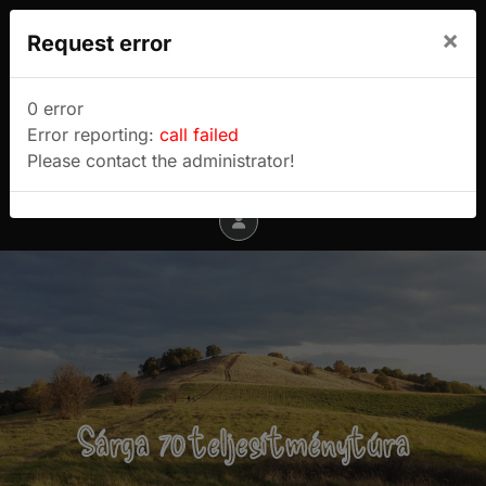
We use cookies to track usage and preferences.
×
Request error
I Understand
Sulyok Gábor túrablogja
0 error
Error reporting:
call failed
Menu
Please contact the administrator!
Sárga 70 teljesítménytúra