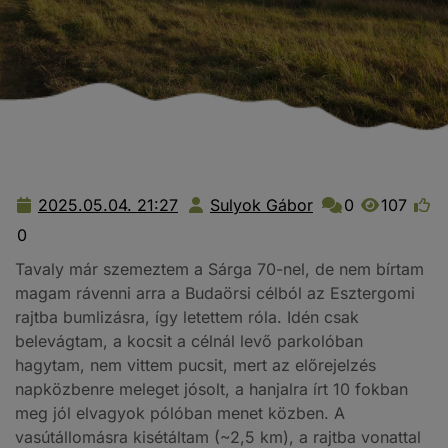
2025.05.04. 21:27
Sulyok Gábor
0
107
2025.05.04.
Sulyok
21:27
Gábor
0
Tavaly már szemeztem a Sárga 70-nel, de nem bírtam
magam rávenni arra a Budaörsi célból az Esztergomi
rajtba bumlizásra, így letettem róla. Idén csak
belevágtam, a kocsit a célnál levő parkolóban
hagytam, nem vittem pucsit, mert az előrejelzés
napközbenre meleget jósolt, a hanjalra írt 10 fokban
meg jól elvagyok pólóban menet közben. A
vasútállomásra kisétáltam (~2,5 km), a rajtba vonattal