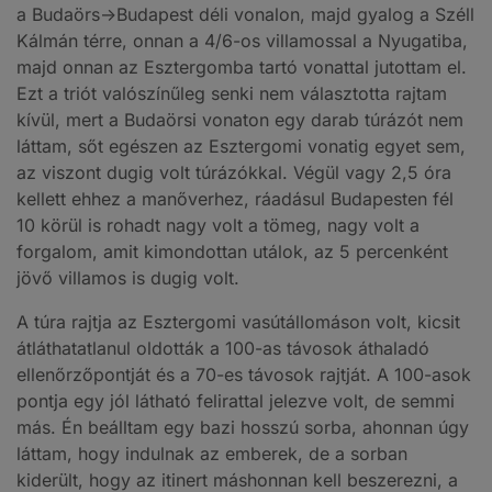
a Budaörs->Budapest déli vonalon, majd gyalog a Széll
Kálmán térre, onnan a 4/6-os villamossal a Nyugatiba,
majd onnan az Esztergomba tartó vonattal jutottam el.
Ezt a triót valószínűleg senki nem választotta rajtam
kívül, mert a Budaörsi vonaton egy darab túrázót nem
láttam, sőt egészen az Esztergomi vonatig egyet sem,
az viszont dugig volt túrázókkal. Végül vagy 2,5 óra
kellett ehhez a manőverhez, ráadásul Budapesten fél
10 körül is rohadt nagy volt a tömeg, nagy volt a
forgalom, amit kimondottan utálok, az 5 percenként
jövő villamos is dugig volt.
A túra rajtja az Esztergomi vasútállomáson volt, kicsit
átláthatatlanul oldották a 100-as távosok áthaladó
ellenőrzőpontját és a 70-es távosok rajtját. A 100-asok
pontja egy jól látható felirattal jelezve volt, de semmi
más. Én beálltam egy bazi hosszú sorba, ahonnan úgy
láttam, hogy indulnak az emberek, de a sorban
kiderült, hogy az itinert máshonnan kell beszerezni, a