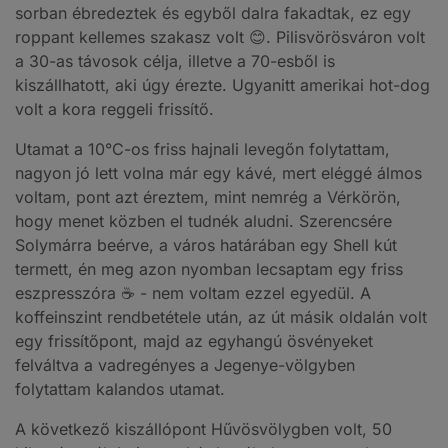
sorban ébredeztek és egyből dalra fakadtak, ez egy
roppant kellemes szakasz volt 😊. Pilisvörösváron volt
a 30-as távosok célja, illetve a 70-esből is
kiszállhatott, aki úgy érezte. Ugyanitt amerikai hot-dog
volt a kora reggeli frissítő.
Utamat a 10°C-os friss hajnali levegőn folytattam,
nagyon jó lett volna már egy kávé, mert eléggé álmos
voltam, pont azt éreztem, mint nemrég a Vérkörön,
hogy menet közben el tudnék aludni. Szerencsére
Solymárra beérve, a város határában egy Shell kút
termett, én meg azon nyomban lecsaptam egy friss
eszpresszóra ☕ - nem voltam ezzel egyedül. A
koffeinszint rendbetétele után, az út másik oldalán volt
egy frissítőpont, majd az egyhangú ösvényeket
felváltva a vadregényes a Jegenye-völgyben
folytattam kalandos utamat.
A következő kiszállópont Hűvösvölygben volt, 50