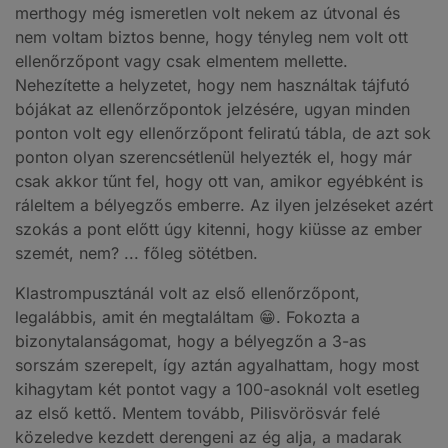
merthogy még ismeretlen volt nekem az útvonal és
nem voltam biztos benne, hogy tényleg nem volt ott
ellenőrzőpont vagy csak elmentem mellette.
Nehezítette a helyzetet, hogy nem használtak tájfutó
bójákat az ellenőrzőpontok jelzésére, ugyan minden
ponton volt egy ellenőrzőpont feliratú tábla, de azt sok
ponton olyan szerencsétlenül helyezték el, hogy már
csak akkor tűnt fel, hogy ott van, amikor egyébként is
ráleltem a bélyegzős emberre. Az ilyen jelzéseket azért
szokás a pont előtt úgy kitenni, hogy kiüsse az ember
szemét, nem? ... főleg sötétben.
Klastrompusztánál volt az első ellenőrzőpont,
legalábbis, amit én megtaláltam 😁. Fokozta a
bizonytalanságomat, hogy a bélyegzőn a 3-as
sorszám szerepelt, így aztán agyalhattam, hogy most
kihagytam két pontot vagy a 100-asoknál volt esetleg
az első kettő. Mentem tovább, Pilisvörösvár felé
közeledve kezdett derengeni az ég alja, a madarak