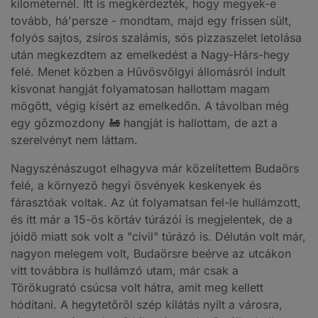
kilométernél. Itt is megkérdezték, hogy megyek-e
tovább, há'persze - mondtam, majd egy frissen sült,
folyós sajtos, zsíros szalámis, sós pizzaszelet letolása
után megkezdtem az emelkedést a Nagy-Hárs-hegy
felé. Menet közben a Hűvösvölgyi állomásról indult
kisvonat hangját folyamatosan hallottam magam
mögött, végig kísért az emelkedőn. A távolban még
egy gőzmozdony 🚂 hangját is hallottam, de azt a
szerelvényt nem láttam.
Nagyszénászugot elhagyva már közelítettem Budaörs
felé, a környező hegyi ösvények keskenyek és
fárasztóak voltak. Az út folyamatsan fel-le hullámzott,
és itt már a 15-ös körtáv túrázói is megjelentek, de a
jóidő miatt sok volt a "civil" túrázó is. Délután volt már,
nagyon melegem volt, Budaörsre beérve az utcákon
vitt továbbra is hullámzó utam, már csak a
Törökugrató csúcsa volt hátra, amit meg kellett
hódítani. A hegytetőről szép kilátás nyílt a városra,