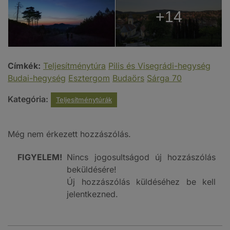
+14
Címkék:
Teljesítménytúra
Pilis és Visegrádi-hegység
Budai-hegység
Esztergom
Budaörs
Sárga 70
Kategória:
Teljesítménytúrák
Még nem érkezett hozzászólás.
FIGYELEM!
Nincs jogosultságod új hozzászólás
beküldésére!
Új hozzászólás küldéséhez be kell
jelentkezned.