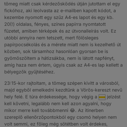
tömeg miatt csak kérdezősködés útján jutottam el egy
fickóhoz, aki leolvasta az e-mailben kapott kódot, a
kezembe nyomott egy szűz A4-es lapot és egy kb.
20(!) oldalas, fényes, színes papírra nyomtatott
füzetet, amiben térképek és az útvonalleírás volt. Ez
utóbbi annyira nem tetszett, mert fölösleges
papírpocsékolás és a mérete miatt nem is kezelhető út
közben, sok társamhoz hasonlóan gyorsan be is
gyömöszöltem a hátizsákba, nem is látott napfényt,
amíg haza nem értem, úgyis csak az A4-es lap kellett a
bélyegzők gyűjtéséhez.
23:15-kor rajtoltam, a tömeg szépen kivitt a városból,
majd egyből emelkedni kezdtünk a Vörös-kereszt nevű
hely felé. E túra érdekessége, hogy végig a
jelzést
kell követni, legalább nem kell azon agyalni, hogy
mikor merre kell továbbmenni 😂. Az itinerben
szereplő ellenőrzőpontokból egy csomó helyen nem
volt semmi, ez főleg még sötétben volt érdekes,