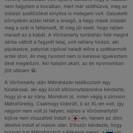
nem hagytam a kocsiban, mert már széthúzva, meg az
oldalsó szellőzőket kinyitva is melegem volt. Galyatető
környékén aztán lehűlt a levegő, a hegy másik oldalán
meg a szél is feltámadt, itt meg jól esett, hogy rajtam
maradt az a kabát. A Vörösmarty turistaház felé megint
sárba váltott a fagyott talaj, volt néhány túrázó, aki
pipskedve, patyolat cipővel haladt előre a szétbarmolt
erdei úton, én meg nyomot nem is keresve igyekeztem
őket megelőzni. Aki haladni akart, az én nyomomban
jött utánam 😁.
A Vörösmarty után Mátraházán találkoztam egy
túratárssal, aki egy kicsit elbizonytalanodva kérdezte,
hogy jó-e az irány. Mondom jó, innen végig a piroson
Mátrafüredig. Csakhogy kiderült, ő az XL-en volt, így
nagyon nem volt jó helyen, sajnos a Vörösmartytól
kijőve nem visszafelé indult a
-en, hanem az úton
átkelve indult el mások után. Először kérdezte, hogy
hogyan tud Mátraházáról a Kékesre menni, a
-on