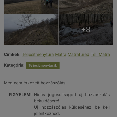
+8
Címkék:
Teljesítménytúra
Mátra
Mátrafüred
Téli Mátra
Kategória:
Teljesítménytúrák
Még nem érkezett hozzászólás.
FIGYELEM!
Nincs jogosultságod új hozzászólás
beküldésére!
Új hozzászólás küldéséhez be kell
jelentkezned.