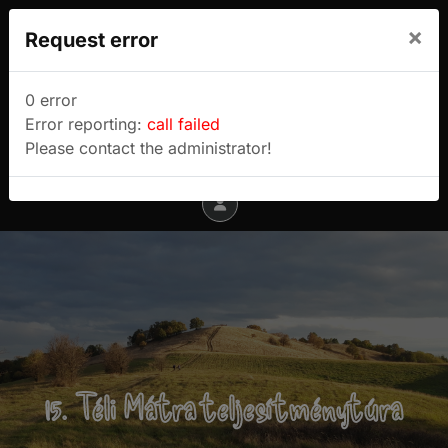
We use cookies to track usage and preferences.
×
Request error
I Understand
Sulyok Gábor túrablogja
0 error
Error reporting:
call failed
Menu
Please contact the administrator!
15. Téli Mátra teljesítménytúra