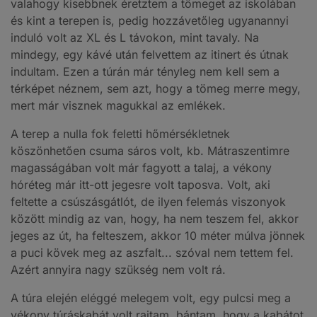
valahogy kisebbnek éretztem a tömeget az iskolában
és kint a terepen is, pedig hozzávetőleg ugyanannyi
induló volt az XL és L távokon, mint tavaly. Na
mindegy, egy kávé után felvettem az itinert és útnak
indultam. Ezen a túrán már tényleg nem kell sem a
térképet néznem, sem azt, hogy a tömeg merre megy,
mert már visznek magukkal az emlékek.
A terep a nulla fok feletti hőmérsékletnek
köszönhetően csuma sáros volt, kb. Mátraszentimre
magasságában volt már fagyott a talaj, a vékony
hóréteg már itt-ott jegesre volt taposva. Volt, aki
feltette a csúszásgátlót, de ilyen felemás viszonyok
között mindig az van, hogy, ha nem teszem fel, akkor
jeges az út, ha felteszem, akkor 10 méter múlva jönnek
a puci kövek meg az aszfalt... szóval nem tettem fel.
Azért annyira nagy szükség nem volt rá.
A túra elején eléggé melegem volt, egy pulcsi meg a
vékony túráskabát volt rajtam, bántam, hogy a kabátot