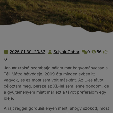
2025.01.30. 20:53
Sulyok Gábor
0
66
2025.01.30.
Sulyok
20:53
Gábor
0
Január utolsó szombatja nálam már hagyományosan a
Téli Mátra hétvégéje. 2009 óta minden évben itt
vagyok, és ez most sem volt másként. Az L-es távot
céloztam meg, persze az XL-lel sem lenne gondom, de
a gyűjteményem miatt már ezt a távot preferálom egy
ideje.
A rajt reggel gördülékenyen ment, ahogy szokott, most