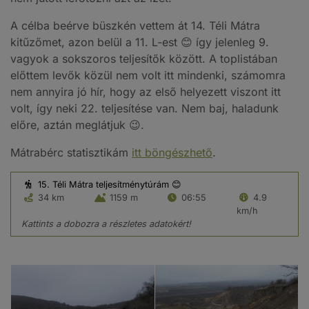
A célba beérve büszkén vettem át 14. Téli Mátra
kitűzőmet, azon belül a 11. L-est 😊 így jelenleg 9.
vagyok a sokszoros teljesítők között. A toplistában
előttem levők közül nem volt itt mindenki, számomra
nem annyira jó hír, hogy az első helyezett viszont itt
volt, így neki 22. teljesítése van. Nem baj, haladunk
előre, aztán meglátjuk 😉.
Mátrabérc statisztikám
itt böngészhető
.
15. Téli Mátra teljesítménytúrám 😊
34 km
1159 m
06:55
4.9
km/h
Kattints a dobozra a részletes adatokért!