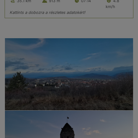
35.1 km
913 m
07:14
4.8
km/h
Kattints a dobozra a részletes adatokért!