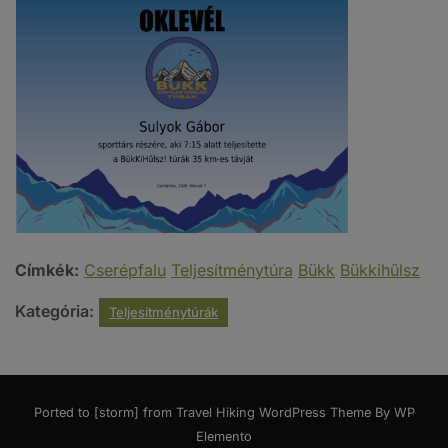
Címkék:
Cserépfalu
Teljesítménytúra
Bükk
Bükkihűlsz
Kategória:
Teljesítménytúrák
Ported to [storm] from
Travel Hiking WordPress Theme By WP
Elemento