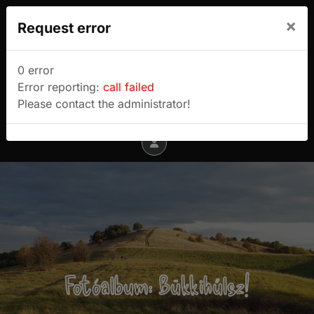
We use cookies to track usage and preferences.
×
Request error
I Understand
Sulyok Gábor túrablogja
0 error
Error reporting:
call failed
Menu
Please contact the administrator!
Fotóalbum: Bükkihűlsz!