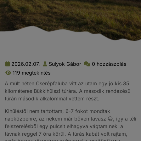
2026.02.07.
Sulyok Gábor
0 hozzászólás
119 megtekintés
A múlt héten Cserépfaluba vitt az utam egy jó kis 35
kilométeres Bükkihűlsz! túrára. A második rendezésű
túrán második alkalommal vettem részt.
Kihűléstől nem tartottam, 6-7 fokot mondtak
napközbenre, az nekem már bőven tavasz 😀, így a téli
felszerelésből egy pulcsit elhagyva vágtam neki a
távnak reggel 7 óra körül. A túrás kabát volt rajtam,