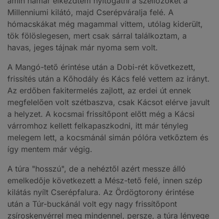
amin hamar elkezdtem nyitogatni a szellőzőket a
Millenniumi kilátó, majd Cserépváralja felé. A
hómacskákat még magammal vittem, utólag kiderült,
tök fölöslegesen, mert csak sárral találkoztam, a
havas, jeges tájnak már nyoma sem volt.
A Mangó-tető érintése után a Dobi-rét következett,
frissítés után a Kőhodály és Kács felé vettem az irányt.
Az erdőben fakitermelés zajlott, az erdei út ennek
megfelelően volt szétbaszva, csak Kácsot elérve javult
a helyzet. A kocsmai frissítőpont előtt még a Kácsi
várromhoz kellett felkapaszkodni, itt már tényleg
melegem lett, a kocsmánál simán pólóra vetkőztem és
így mentem már végig.
A túra "hosszú", de a nehéztől azért messze álló
emelkedője következett a Mész-tető felé, innen szép
kilátás nyílt Cserépfalura. Az Ördögtorony érintése
után a Túr-buckánál volt egy nagy frissítőpont
zsíroskenyérrel meg mindennel, persze, a túra lényege