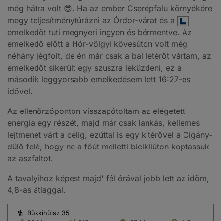
még hátra volt 😎. Ha az ember Cserépfalu környékére
megy teljesítménytúrázni az Órdor-várat és a
emelkedőt tuti megnyeri ingyen és bérmentve. Az
emelkedő előtt a Hór-völgyi kövesúton volt még
néhány jégfolt, de én már csak a bal letérőt vártam, az
emelkedőt sikerült egy szuszra leküzdeni, ez a
második leggyorsabb emelkedésem lett 16:27-es
idővel.
Az ellenőrzőponton visszapótoltam az elégetett
energia egy részét, majd már csak lankás, kellemes
lejtmenet várt a célig, ezúttal is egy kitérővel a Cigány-
dűlő felé, hogy ne a főút melletti bicikliúton koptassuk
az aszfaltot.
A tavalyihoz képest majd' fél órával jobb lett az időm,
4,8-as átlaggal.
Bükkihűlsz 35