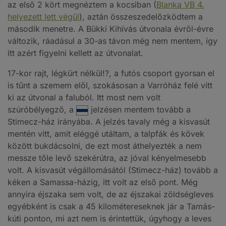
az első 2 kört megnéztem a kocsiban (
Blanka VB 4.
helyezett lett végül
), aztán összeszedelőzködtem a
második menetre. A Bükki Kihívás útvonala évről-évre
változik, ráadásul a 30-as távon még nem mentem, így
itt azért figyelni kellett az útvonalat.
17-kor rajt, légkürt nélkül!?, a futós csoport gyorsan el
is tűnt a szemem elől, szokásosan a Varróház felé vitt
ki az útvonal a faluból. Itt most nem volt
szúróbélyegző, a
jelzésen mentem tovább a
Stimecz-ház irányába. A jelzés tavaly még a kisvasút
mentén vitt, amit eléggé utáltam, a talpfák és kövek
között bukdácsolni, de ezt most áthelyezték a nem
messze tőle levő szekérútra, az jóval kényelmesebb
volt. A kisvasút végállomásától (Stimecz-ház) tovább a
kéken a Samassa-házig, itt volt az első pont. Még
annyira éjszaka sem volt, de az éjszakai zöldségleves
egyébként is csak a 45 kilométereseknek jár a Tamás-
kúti ponton, mi azt nem is érintettük, úgyhogy a leves