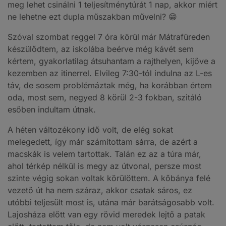
meg lehet csinálni 1 teljesítménytúrát 1 nap, akkor miért
ne lehetne ezt dupla műszakban művelni? 😁
Szóval szombat reggel 7 óra körül már Mátrafüreden
készülődtem, az iskolába beérve még kávét sem
kértem, gyakorlatilag átsuhantam a rajthelyen, kijőve a
kezemben az itinerrel. Elvileg 7:30-tól indulna az L-es
táv, de sosem problémáztak még, ha korábban értem
oda, most sem, negyed 8 körül 2-3 fokban, szitáló
esőben indultam útnak.
A héten változékony idő volt, de elég sokat
melegedett, így már számítottam sárra, de azért a
macskák is velem tartottak. Talán ez az a túra már,
ahol térkép nélkül is megy az útvonal, persze most
szinte végig sokan voltak körülöttem. A kőbánya felé
vezető út ha nem száraz, akkor csatak sáros, ez
utóbbi teljesült most is, utána már barátságosabb volt.
Lajosháza előtt van egy rövid meredek lejtő a patak