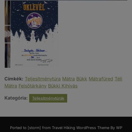
Címkék:
Teljesítménytúra
Mátra
Bükk
Mátrafüred
Téli
Mátra
Felsőtárkány
Bükki Kihívás
Kategória:
Teljesítménytúrák
Ported to [storm] from
Travel Hiking WordPress Theme By WP