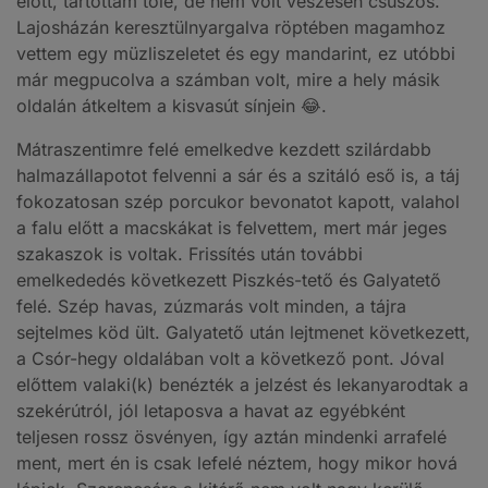
előtt, tartottam tőle, de nem volt vészesen csúszós.
Lajosházán keresztülnyargalva röptében magamhoz
vettem egy müzliszeletet és egy mandarint, ez utóbbi
már megpucolva a számban volt, mire a hely másik
oldalán átkeltem a kisvasút sínjein 😂.
Mátraszentimre felé emelkedve kezdett szilárdabb
halmazállapotot felvenni a sár és a szitáló eső is, a táj
fokozatosan szép porcukor bevonatot kapott, valahol
a falu előtt a macskákat is felvettem, mert már jeges
szakaszok is voltak. Frissítés után további
emelkededés következett Piszkés-tető és Galyatető
felé. Szép havas, zúzmarás volt minden, a tájra
sejtelmes köd ült. Galyatető után lejtmenet következett,
a Csór-hegy oldalában volt a következő pont. Jóval
előttem valaki(k) benézték a jelzést és lekanyarodtak a
szekérútról, jól letaposva a havat az egyébként
teljesen rossz ösvényen, így aztán mindenki arrafelé
ment, mert én is csak lefelé néztem, hogy mikor hová