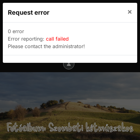
We use cookies to track usage and preferences.
×
Request error
I Understand
Sulyok Gábor túrablogja
0 error
Error reporting:
call failed
Menu
Please contact the administrator!
Fotóalbum: Szombati kétműszakos