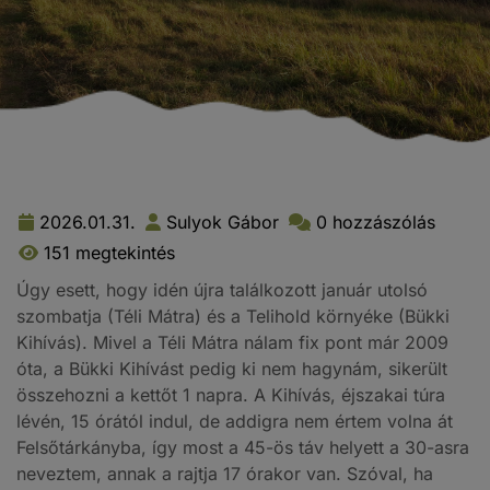
2026.01.31.
Sulyok Gábor
0 hozzászólás
151 megtekintés
Úgy esett, hogy idén újra találkozott január utolsó
szombatja (Téli Mátra) és a Telihold környéke (Bükki
Kihívás). Mivel a Téli Mátra nálam fix pont már 2009
óta, a Bükki Kihívást pedig ki nem hagynám, sikerült
összehozni a kettőt 1 napra. A Kihívás, éjszakai túra
lévén, 15 órától indul, de addigra nem értem volna át
Felsőtárkányba, így most a 45-ös táv helyett a 30-asra
neveztem, annak a rajtja 17 órakor van. Szóval, ha