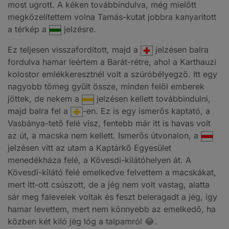
most ugrott. A kéken továbbindulva, még mielőtt
megközelítettem volna Tamás-kutat jobbra kanyarított
a térkép a
jelzésre.
Ez teljesen visszafordított, majd a
jelzésen balra
fordulva hamar leértem a Barát-rétre, ahol a Karthauzi
kolostor emlékkeresztnél volt a szúróbélyegző. Itt egy
nagyobb tömeg gyűlt össze, minden felől emberek
jöttek, de nekem a
jelzésen kellett továbbindulni,
majd balra fel a
-en. Ez is egy ismerős kaptató, a
Vasbánya-tető felé visz, fentebb már itt is havas volt
az út, a macska nem kellett. Ismerős útvonalon, a
jelzésen vitt az utam a Kaptárkő Egyesület
menedékháza felé, a Kövesdi-kilátóhelyen át. A
Kövesdi-kilátó felé emelkedve felvettem a macskákat,
mert itt-ott csúszott, de a jég nem volt vastag, alatta
sár meg falevelek voltak és feszt beleragadt a jég, így
hamar levettem, mert nem könnyebb az emelkedő, ha
közben két kiló jég lóg a talpamról 😂.