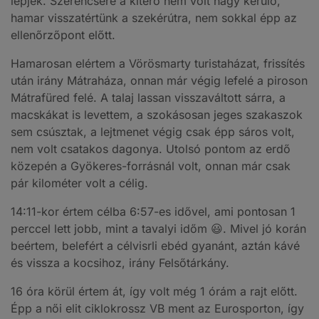
lépjek. Szerencsére a kitérő nem volt nagy kerülő,
hamar visszatértünk a szekérútra, nem sokkal épp az
ellenőrzőpont előtt.
Hamarosan elértem a Vörösmarty turistaházat, frissítés
után irány Mátraháza, onnan már végig lefelé a piroson
Mátrafüred felé. A talaj lassan visszaváltott sárra, a
macskákat is levettem, a szokásosan jeges szakaszok
sem csúsztak, a lejtmenet végig csak épp sáros volt,
nem volt csatakos dagonya. Utolsó pontom az erdő
közepén a Gyökeres-forrásnál volt, onnan már csak
pár kilométer volt a célig.
14:11-kor értem célba 6:57-es idővel, ami pontosan 1
perccel lett jobb, mint a tavalyi időm 😃. Mivel jó korán
beértem, belefért a célvisrli ebéd gyanánt, aztán kávé
és vissza a kocsihoz, irány Felsőtárkány.
16 óra körül értem át, így volt még 1 órám a rajt előtt.
Épp a női elit ciklokrossz VB ment az Eurosporton, így