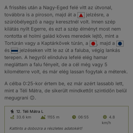
A frissítés után a Nagy-Eged felé vitt az útvonal,
továbbra is a piroson, majd át a
jelzésre, a
szúróbélyegző a nagy keresztnél volt. Innen szép
kilátás nyílt Egerre, és ezt a szép élményt most nem
rontotta el holmi galád köves meredek lejtő, mint a
Tortúrán vagy a Kaptárkövek túrán, a
, majd a
és
jelzéseken vitt le az út a faluba, végig lankás
terepen. A hegyről elindulva lefelé elég hamar
megláttam a falu fényeit, de a cél még vagy 5
kilométerre volt, és már elég lassan fogytak a méterek.
A célba 0:25-kor értem be, ez már azért lassabb lett,
mint a Téli Mátra, de sikerült mindkettőt szintidőn belül
megugrani 😊.
12. Téli Mátra L
33.6 km
1155 m
06:55
4.8
km/h
Kattints a dobozra a részletes adatokért!