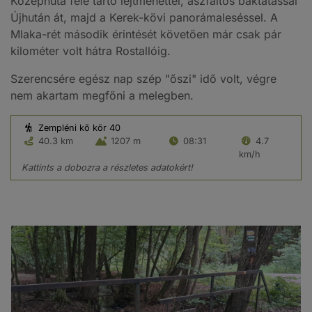
Középhuta felé tartó lejtmenettel, aszfaltos baktatással
Újhután át, majd a Kerek-kövi panorámaleséssel. A
Mlaka-rét második érintését követően már csak pár
kilométer volt hátra Rostallóig.
Szerencsére egész nap szép "őszi" idő volt, végre
nem akartam megfőni a melegben.
Zempléni kő kör 40
40.3 km
1207 m
08:31
4.7
km/h
Kattints a dobozra a részletes adatokért!