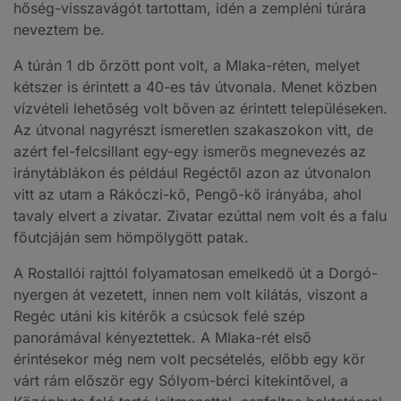
hőség-visszavágót tartottam, idén a zempléni túrára
neveztem be.
A túrán 1 db őrzött pont volt, a Mlaka-réten, melyet
kétszer is érintett a 40-es táv útvonala. Menet közben
vízvételi lehetőség volt bőven az érintett településeken.
Az útvonal nagyrészt ismeretlen szakaszokon vitt, de
azért fel-felcsillant egy-egy ismerős megnevezés az
iránytáblákon és például Regéctől azon az útvonalon
vitt az utam a Rákóczi-kő, Pengő-kő irányába, ahol
tavaly elvert a zivatar. Zivatar ezúttal nem volt és a falu
főutcjáján sem hömpölygött patak.
A Rostallói rajttól folyamatosan emelkedő út a Dorgó-
nyergen át vezetett, innen nem volt kilátás, viszont a
Regéc utáni kis kitérők a csúcsok felé szép
panorámával kényeztettek. A Mlaka-rét első
érintésekor még nem volt pecsételés, előbb egy kör
várt rám először egy Sólyom-bérci kitekintővel, a