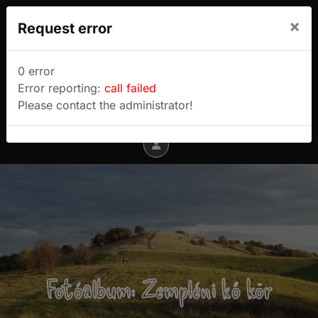
We use cookies to track usage and preferences.
×
Request error
I Understand
Sulyok Gábor túrablogja
0 error
Error reporting:
call failed
Menu
Please contact the administrator!
Fotóalbum: Zempléni kő kör