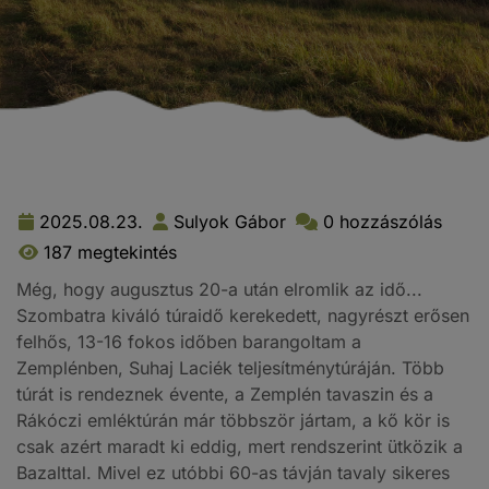
2025.08.23.
Sulyok Gábor
0 hozzászólás
187 megtekintés
Még, hogy augusztus 20-a után elromlik az idő...
Szombatra kiváló túraidő kerekedett, nagyrészt erősen
felhős, 13-16 fokos időben barangoltam a
Zemplénben, Suhaj Laciék teljesítménytúráján. Több
túrát is rendeznek évente, a Zemplén tavaszin és a
Rákóczi emléktúrán már többször jártam, a kő kör is
csak azért maradt ki eddig, mert rendszerint ütközik a
Bazalttal. Mivel ez utóbbi 60-as távján tavaly sikeres