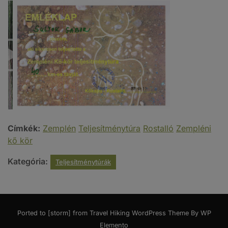
Címkék:
Zemplén
Teljesítménytúra
Rostalló
Zempléni
kő kör
Kategória:
Teljesítménytúrák
Ported to [storm] from
Travel Hiking WordPress Theme By WP
Elemento