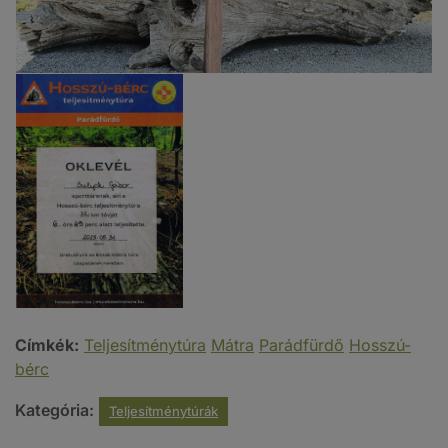
Címkék:
Teljesítménytúra
Mátra
Parádfürdő
Hosszú-
bérc
Kategória:
Teljesítménytúrák