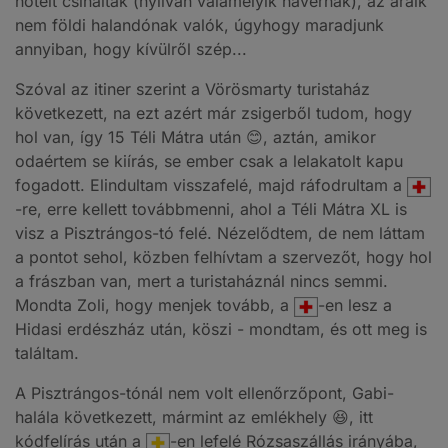
hotelt csináltak (nyilván valamelyik havernak), az áraik
nem földi halandónak valók, úgyhogy maradjunk
annyiban, hogy kívülről szép...
Szóval az itiner szerint a Vörösmarty turistaház
következett, na ezt azért már zsigerből tudom, hogy
hol van, így 15 Téli Mátra után 😊, aztán, amikor
odaértem se kiírás, se ember csak a lelakatolt kapu
fogadott. Elindultam visszafelé, majd ráfodrultam a
-re, erre kellett továbbmenni, ahol a Téli Mátra XL is
visz a Pisztrángos-tó felé. Nézelődtem, de nem láttam
a pontot sehol, közben felhívtam a szervezőt, hogy hol
a frászban van, mert a turistaháznál nincs semmi.
Mondta Zoli, hogy menjek tovább, a
-en lesz a
Hidasi erdészház után, köszi - mondtam, és ott meg is
találtam.
A Pisztrángos-tónál nem volt ellenőrzőpont, Gabi-
halála következett, mármint az emlékhely 😆, itt
kódfelírás után a
-en lefelé Rózsaszállás irányába,