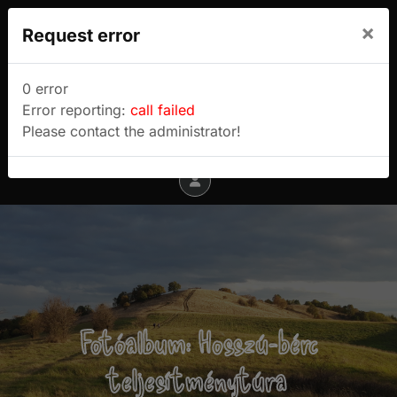
We use cookies to track usage and preferences.
×
Request error
I Understand
Sulyok Gábor túrablogja
0 error
Error reporting:
call failed
Menu
Please contact the administrator!
Fotóalbum: Hosszú-bérc
teljesítménytúra