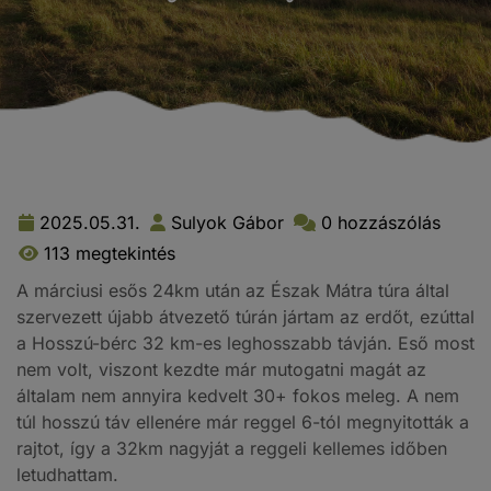
2025.05.31.
Sulyok Gábor
0 hozzászólás
113 megtekintés
A márciusi esős 24km után az Észak Mátra túra által
szervezett újabb átvezető túrán jártam az erdőt, ezúttal
a Hosszú-bérc 32 km-es leghosszabb távján. Eső most
nem volt, viszont kezdte már mutogatni magát az
általam nem annyira kedvelt 30+ fokos meleg. A nem
túl hosszú táv ellenére már reggel 6-tól megnyitották a
rajtot, így a 32km nagyját a reggeli kellemes időben
letudhattam.