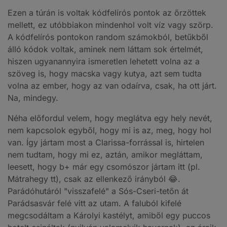
Ezen a túrán is voltak kódfelírós pontok az őrzöttek
mellett, ez utóbbiakon mindenhol volt víz vagy szörp.
A kódfelírós pontokon random számokból, betűkből
álló kódok voltak, aminek nem láttam sok értelmét,
hiszen ugyanannyira ismeretlen lehetett volna az a
szöveg is, hogy macska vagy kutya, azt sem tudta
volna az ember, hogy az van odaírva, csak, ha ott járt.
Na, mindegy.
Néha előfordul velem, hogy meglátva egy hely nevét,
nem kapcsolok egyből, hogy mi is az, meg, hogy hol
van. Így jártam most a Clarissa-forrással is, hirtelen
nem tudtam, hogy mi ez, aztán, amikor megláttam,
leesett, hogy b+ már egy csomószor jártam itt (pl.
Mátrahegy tt), csak az ellenkező irányból 😂.
Parádóhutáról "visszafelé" a Sós-Cseri-tetőn át
Parádsasvár felé vitt az utam. A faluból kifelé
megcsodáltam a Károlyi kastélyt, amiből egy puccos