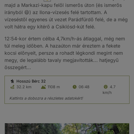
majd a Markazi-kapu felől ismerős úton (és ismerős
irányból 😄) az Ilona-vízesés felé tartottam. A
vízeséstől egyenes út vezet Parádfürdő felé, de a még
volt hátra egy kitérő a Csiklósd-kút felé.
12:54-kor értem célba 4,7km/h-ás átlaggal, még nem
túl meleg időben. A hazaúton már éreztem a fekete
kocsi előnyeit, persze a rohadt légkondi megint nem
megy, de legalább tavaly megjavították... hatjegyű
összegért...
Hosszú Bérc 32
32.2 km
1108 m
06:48
4.7
km/h
Kattints a dobozra a részletes adatokért!