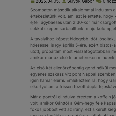
2025.04.05.
Sulyok Gábor
0 hozz
Szombaton második alkalommal indultam a Vé
értekezletünk volt, ami azt jelentette, hogy
éjféli ágybaesés után 2:30-kor már csörgött
sokkal szépen sorbaálltunk, majd kolompjelz
A tavalyihoz képest hidegebb időt jósoltak
hóeséssel is így április 5-ére, ezért biztos
ütött, próbáltam most visszafogottabban me
amikor már az első kilométereken mindenk
Az első két ellenőrzőpontig gond nélkül men
egyenes szakasz vitt pont Nappal szemben é
igen hamar elérni. Emlékeztem rá, hogy Gánt
elkortyoltam a frissen főzött dupla tejeskávé
Már a pontról elindulva éreztem a koffein jó
volt, amikor Gánttól a Gém-hegy felé kapa
fokos jobbost vett az irány, ezt sikerült 
mentem tovább az erdei úton, jöttek utánam