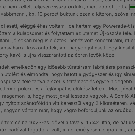
e nem kellett teljesen visszafordulni, mert épp ott jött a
továbbmenni, kb. 10 percet buktunk ezen a kitérőn, szóval n
 jól esett, eléggé éhes voltam, ide kértem egy Powerade-t
töttem a kulacsomat és folytattam az utamat Új-osztás felé
ltam, jó sokan meg is előztek, nehéz volt koncentrálni, itt e
psviharral köszöntöttek, ami nagyon jól esett. Egy kicsit it
rty kávé is újra visszarántott az ébren levők közé.
dek emelkedőn egy idősebb túratársam lábfájásra panaszk
n utolért és elmondta, hogy hatott a gyógyszer és így simá
puszta felé tartva a szél is feltámadt és egyre hidegebb is 
ettem a pulcsit és a fejlámpát is előkészítettem. Most jóva
m magamon is, hogy most jóval lassabb vagyok. A Somló A
gy nyitott szántóföldön vitt keresztül vagy 2 kilométeren, 
m, nagyon vártam már, hogy végre beforduljunk az erdőbe.
értem célba 16:23-as idővel a tavalyi 15:42 után, de hát üss
iók hadával fogadtak, volt, aki személyesen is gratulált, a