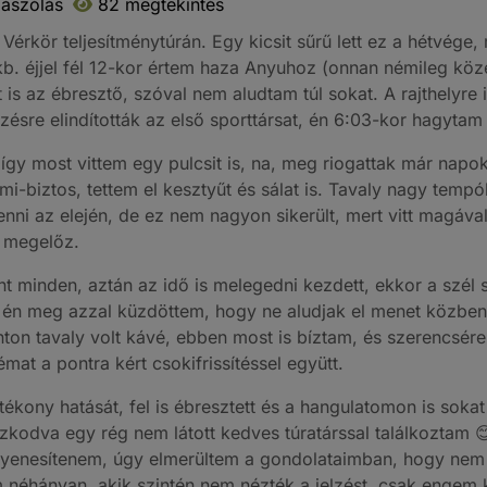
ászólás
82 megtekintés
rkör teljesítménytúrán. Egy kicsit sűrű lett ez a hétvége
 kb. éjjel fél 12-kor értem haza Anyuhoz (onnan némileg köz
 is az ébresztő, szóval nem aludtam túl sokat. A rajthelyr
ésre elindították az első sporttársat, én 6:03-kor hagytam 
, így most vittem egy pulcsit is, na, meg riogattak már na
-ami-biztos, tettem el kesztyűt és sálat is. Tavaly nagy temp
nni az elején, de ez nem nagyon sikerült, mert vitt magáva
i megelőz.
t minden, aztán az idő is melegedni kezdett, ekkor a szél 
n meg azzal küzdöttem, hogy ne aludjak el menet közben, a
on tavaly volt kávé, ebben most is bíztam, és szerencsére "
mat a pontra kért csokifrissítéssel együtt.
tékony hatását, fel is ébresztett és a hangulatomon is sokat 
szkodva egy rég nem látott kedves túratárssal találkoztam
kiegyenesítenem, úgy elmerültem a gondolataimban, hogy ne
 néhányan, akik szintén nem nézték a jelzést, csak engem k