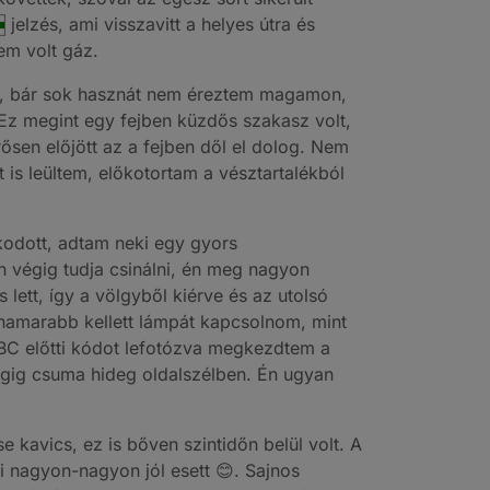
jelzés, ami visszavitt a helyes útra és
em volt gáz.
 is, bár sok hasznát nem éreztem magamon,
. Ez megint egy fejben küzdős szakasz volt,
rősen előjött az a fejben dől el dolog. Nem
t is leültem, előkotortam a vésztartalékból
odott, adtam neki egy gyors
n végig tudja csinálni, én meg nagyon
lett, így a völgyből kiérve és az utolsó
l hamarabb kellett lámpát kapcsolnom, mint
BC előtti kódot lefotózva megkezdtem a
végig csuma hideg oldalszélben. Én ugyan
e kavics, ez is bőven szintidőn belül volt. A
mi nagyon-nagyon jól esett 😊. Sajnos