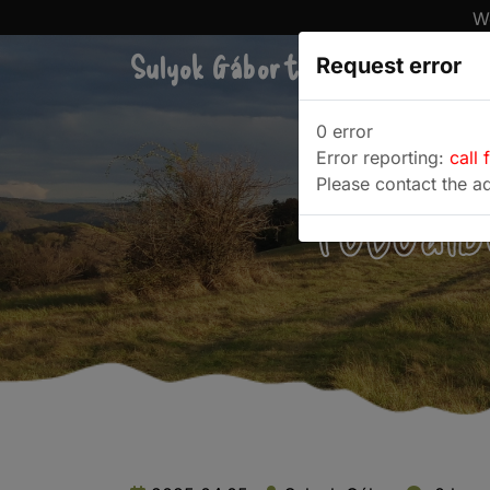
We
Sulyok Gábor túrablogja
Request error
Túra
0 error
Error reporting:
call 
Please contact the ad
Fotóalb