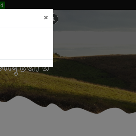
nd
×
ménytúra