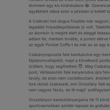
elvinnem egy kis kirándulásra 😂. Szerencsér
egyébként utána ezen a jelzésen is kellett 
A Csákvári hot-dogos frissítés már nagyon
legalább folyadékpótlásnak jó volt. Teletöl
az álomkór is megint elért és eléggé lelassu
adtam fel, mentem tovább, a pontot elérve ta
az egyik Pocket Coffe-t és már az az egy ko
Csákányospuszta felé bandukolva egy mere
fájdalomcsillapítót, majd a következő ponto
örültem, hogy segíthettem 😇. Még Csákányos
pont, Vértessomló felé kanyarodva újra felv
tavaly, de ezen nem csodálkoztam, érezte
túra utolsó szakaszát, ami Oroszlány felé e
nem vagyok fázós, de itt majd' szétfagyta
Oroszlányon keresztülnyargalva fél 11 körül 
sportcsarnokban szintén tapssal és gratulác