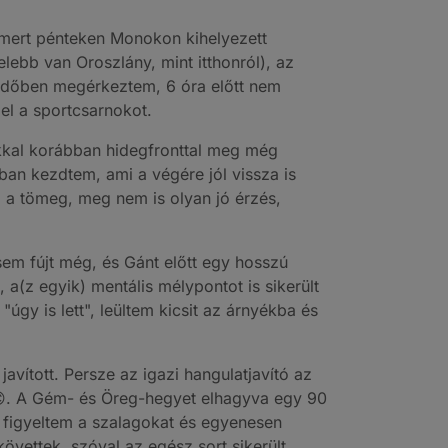
, mert pénteken Monokon kihelyezett
elebb van Oroszlány, mint itthonról), az
e időben megérkeztem, 6 óra előtt nem
el a sportcsarnokot.
pokkal korábban hidegfronttal meg még
óban kezdtem, ami a végére jól vissza is
l a tömeg, meg nem is olyan jó érzés,
sem fújt még, és Gánt előtt egy hosszú
(z egyik) mentális mélypontot is sikerült
úgy is lett", leültem kicsit az árnyékba és
javított. Persze az igazi hangulatjavító az
 😊. A Gém- és Öreg-hegyet elhagyva egy 90
m figyeltem a szalagokat és egyenesen
övettek, szóval az egész sort sikerült