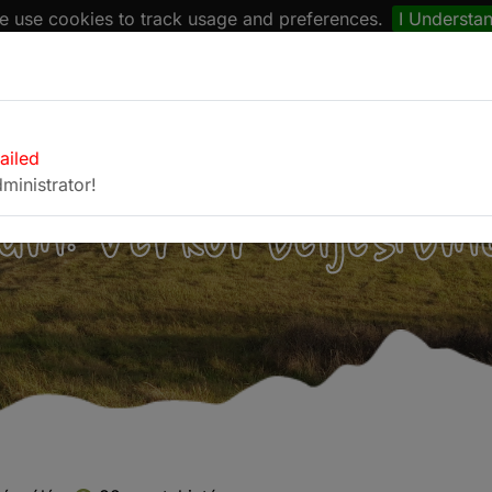
 use cookies to track usage and preferences.
I Understa
naptár
Böngésző
Fotóalbum
Kapcsolat
failed
ministrator!
um: Vérkör teljesít