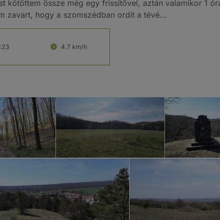
ást kötöttem össze még egy frissítővel, aztán valamikor 1 
m zavart, hogy a szomszédban ordít a tévé...
:23
4.7 km/h