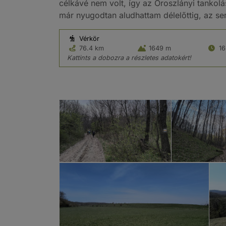
célkávé nem volt, így az Oroszlányi tankol
már nyugodtan aludhattam délelőttig, az se
Vérkör
76.4 km
1649 m
16
Kattints a dobozra a részletes adatokért!