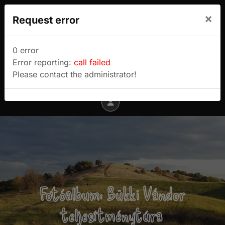
We use cookies to track usage and preferences.
×
Request error
I Understand
Sulyok Gábor túrablogja
0 error
Error reporting:
call failed
Menu
Please contact the administrator!
Fotóalbum: Bükki Vándor
teljesítménytúra