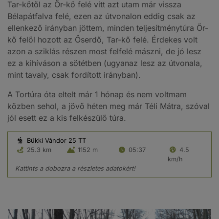
Tar-kőtől az Őr-kő felé vitt azt utam már vissza
Bélapátfalva felé, ezen az útvonalon eddig csak az
ellenkező irányban jöttem, minden teljesítménytúra Őr-
kő felől hozott az Őserdő, Tar-kő felé. Érdekes volt
azon a sziklás részen most felfelé mászni, de jó lesz
ez a kihíváson a sötétben (ugyanaz lesz az útvonala,
mint tavaly, csak fordított irányban).
A Tortúra óta eltelt már 1 hónap és nem voltmam
közben sehol, a jövő héten meg már Téli Mátra, szóval
jól esett ez a kis felkészülő túra.
Bükki Vándor 25 TT
25.3 km
1152 m
05:37
4.5
km/h
Kattints a dobozra a részletes adatokért!