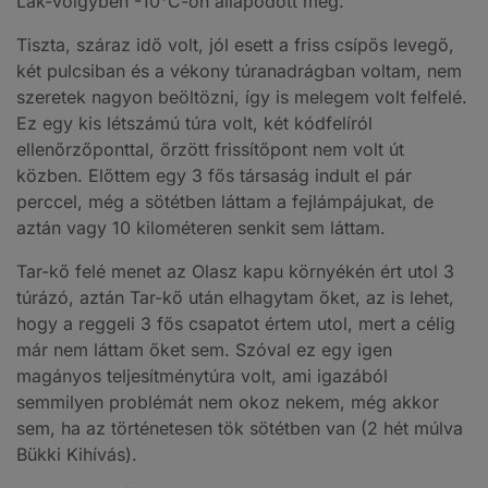
Lak-völgyben -10°C-on állapodott meg.
Tiszta, száraz idő volt, jól esett a friss csípős levegő,
két pulcsiban és a vékony túranadrágban voltam, nem
szeretek nagyon beöltözni, így is melegem volt felfelé.
Ez egy kis létszámú túra volt, két kódfelíról
ellenőrzőponttal, őrzött frissítőpont nem volt út
közben. Előttem egy 3 fős társaság indult el pár
perccel, még a sötétben láttam a fejlámpájukat, de
aztán vagy 10 kilométeren senkit sem láttam.
Tar-kő felé menet az Olasz kapu környékén ért utol 3
túrázó, aztán Tar-kő után elhagytam őket, az is lehet,
hogy a reggeli 3 fős csapatot értem utol, mert a célig
már nem láttam őket sem. Szóval ez egy igen
magányos teljesítménytúra volt, ami igazából
semmilyen problémát nem okoz nekem, még akkor
sem, ha az történetesen tök sötétben van (2 hét múlva
Bükki Kihívás).