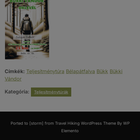
Címkék:
Teljesítménytúra
Bélapátfalva
Bükk
Bükki
Vándor
Kategória:
Teljesítménytúrák
Ported to [storm] from
Travel Hiking WordPress Theme By WP
Elemento