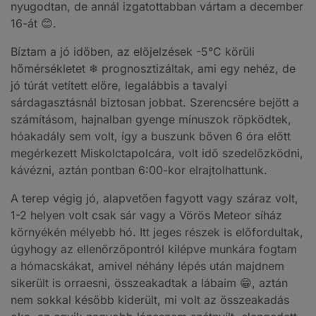
nyugodtan, de annál izgatottabban vártam a december
16-át 😊.
Bíztam a jó időben, az előjelzések -5°C körüli
hőmérsékletet ❄ prognosztizáltak, ami egy nehéz, de
jó túrát vetített előre, legalábbis a tavalyi
sárdagasztásnál biztosan jobbat. Szerencsére bejött a
számításom, hajnalban gyenge mínuszok röpködtek,
hóakadály sem volt, így a buszunk bőven 6 óra előtt
megérkezett Miskolctapolcára, volt idő szedelőzködni,
kávézni, aztán pontban 6:00-kor elrajtolhattunk.
A terep végig jó, alapvetően fagyott vagy száraz volt,
1-2 helyen volt csak sár vagy a Vörös Meteor síház
környékén mélyebb hó. Itt jeges részek is előfordultak,
úgyhogy az ellenőrzőpontról kilépve munkára fogtam
a hómacskákat, amivel néhány lépés után majdnem
sikerült is orraesni, összeakadtak a lábaim 😁, aztán
nem sokkal később kiderült, mi volt az összeakadás