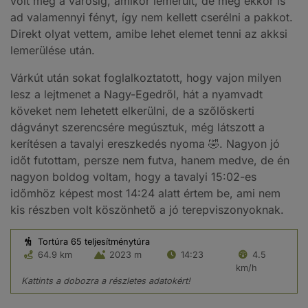
volt még a városig, amikor lemerült, de még ekkor is
ad valamennyi fényt, így nem kellett cserélni a pakkot.
Direkt olyat vettem, amibe lehet elemet tenni az akksi
lemerülése után.
Várkút után sokat foglalkoztatott, hogy vajon milyen
lesz a lejtmenet a Nagy-Egedről, hát a nyamvadt
köveket nem lehetett elkerülni, de a szőlőskerti
dágványt szerencsére megúsztuk, még látszott a
kerítésen a tavalyi ereszkedés nyoma 🤣. Nagyon jó
időt futottam, persze nem futva, hanem medve, de én
nagyon boldog voltam, hogy a tavalyi 15:02-es
időmhöz képest most 14:24 alatt értem be, ami nem
kis részben volt köszönhető a jó terepviszonyoknak.
Tortúra 65 teljesítménytúra
64.9 km
2023 m
14:23
4.5
km/h
Kattints a dobozra a részletes adatokért!