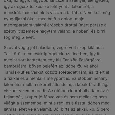
oka, az egyik nagyobb láncszem szétnyílt, elengedett,
így az egész tüskés izé lefittyent a lábamról, a
macskák mászhattak is vissza a tartóba. Nem kell még
nyugdíjazni őket, menthető a dolog, majd
megreparálom valami erősebb dróttal (mert persze a
szétnyílt szemet elhagytam valahol a hóban) és bírni
fog még 5 évet.
Szóval végig jól haladtam, végre volt szép kilátás a
Tar-kőről, nem csak ígérgették az itinerben, így itt
megint sort kerítettem egy kis Tar-kőn ücsörgésre,
bambulásra, bőven belefért az időbe 😍. Valahol
Tamás-kút és Várkút között sötétedett rám, és itt ért el
a fizikai és a mentális mélypont is. Ez utóbbin néhány
kilométer múltán sikerült átlendülni, a lábak fáradtsága
viszont velem maradt. A sötétben kipróbálhattam az új
fejlámpát, szuper jó fénye van és nem mellesleg nem
világít a szemembe, mint a régi és a tiszta időben még
látni is lehet vele valamit. Jól bírta az akksi, kb. 5 perc