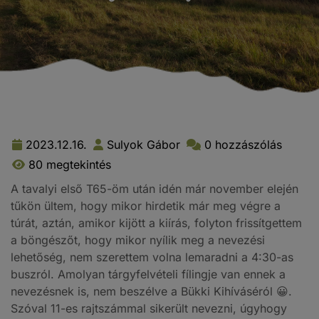
2023.12.16.
Sulyok Gábor
0 hozzászólás
80 megtekintés
A tavalyi első T65-öm után idén már november elején
tűkön ültem, hogy mikor hirdetik már meg végre a
túrát, aztán, amikor kijött a kiírás, folyton frissítgettem
a böngészőt, hogy mikor nyílik meg a nevezési
lehetőség, nem szerettem volna lemaradni a 4:30-as
buszról. Amolyan tárgyfelvételi fílingje van ennek a
nevezésnek is, nem beszélve a Bükki Kihíváséról 😀.
Szóval 11-es rajtszámmal sikerült nevezni, úgyhogy