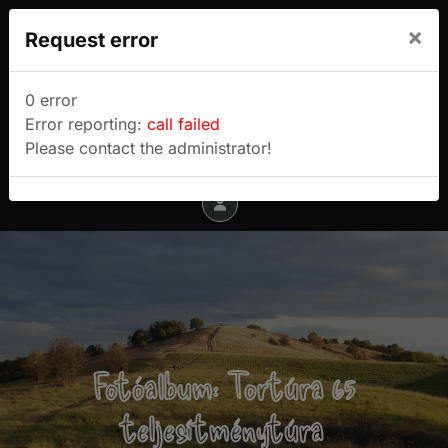
We use cookies to track usage and preferences.
×
Request error
I Understand
Sulyok Gábor túrablogja
0 error
Error reporting:
call failed
Menu
Please contact the administrator!
Fotóalbum: Tortúra 65
teljesítménytúra